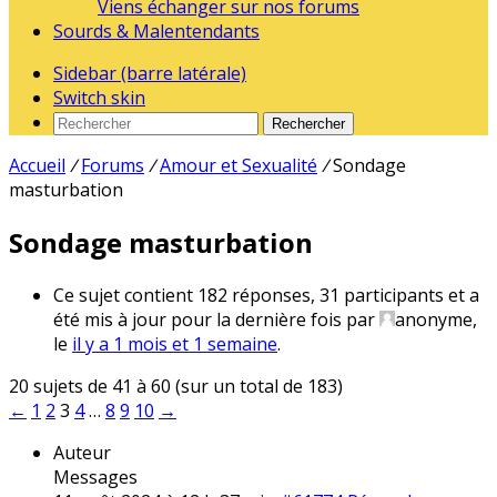
Viens échanger sur nos forums
Sourds & Malentendants
Sidebar (barre latérale)
Switch skin
Rechercher
Accueil
/
Forums
/
Amour et Sexualité
/
Sondage
masturbation
Sondage masturbation
Ce sujet contient 182 réponses, 31 participants et a
été mis à jour pour la dernière fois par
anonyme
,
le
il y a 1 mois et 1 semaine
.
20 sujets de 41 à 60 (sur un total de 183)
←
1
2
3
4
…
8
9
10
→
Auteur
Messages