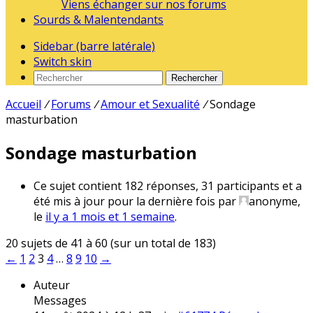
Viens échanger sur nos forums
Sourds & Malentendants
Sidebar (barre latérale)
Switch skin
Rechercher
Accueil
/
Forums
/
Amour et Sexualité
/
Sondage
masturbation
Sondage masturbation
Ce sujet contient 182 réponses, 31 participants et a
été mis à jour pour la dernière fois par
anonyme
,
le
il y a 1 mois et 1 semaine
.
20 sujets de 41 à 60 (sur un total de 183)
←
1
2
3
4
…
8
9
10
→
Auteur
Messages