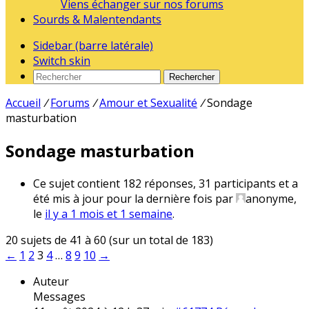
Viens échanger sur nos forums
Sourds & Malentendants
Sidebar (barre latérale)
Switch skin
Rechercher
Accueil
/
Forums
/
Amour et Sexualité
/
Sondage
masturbation
Sondage masturbation
Ce sujet contient 182 réponses, 31 participants et a
été mis à jour pour la dernière fois par
anonyme
,
le
il y a 1 mois et 1 semaine
.
20 sujets de 41 à 60 (sur un total de 183)
←
1
2
3
4
…
8
9
10
→
Auteur
Messages