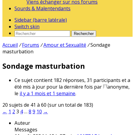
Viens échanger sur nos forums
Sourds & Malentendants
Sidebar (barre latérale)
Switch skin
Rechercher
Accueil
/
Forums
/
Amour et Sexualité
/
Sondage
masturbation
Sondage masturbation
Ce sujet contient 182 réponses, 31 participants et a
été mis à jour pour la dernière fois par
anonyme
,
le
il y a 1 mois et 1 semaine
.
20 sujets de 41 à 60 (sur un total de 183)
←
1
2
3
4
…
8
9
10
→
Auteur
Messages