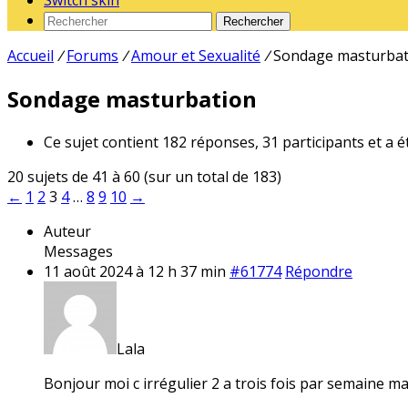
Switch skin
Rechercher
Accueil
/
Forums
/
Amour et Sexualité
/
Sondage masturbat
Sondage masturbation
Ce sujet contient 182 réponses, 31 participants et a é
20 sujets de 41 à 60 (sur un total de 183)
←
1
2
3
4
…
8
9
10
→
Auteur
Messages
11 août 2024 à 12 h 37 min
#61774
Répondre
Lala
Bonjour moi c irrégulier 2 a trois fois par semaine mais