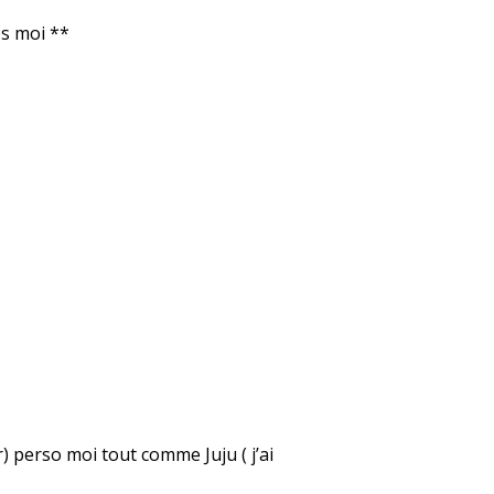
es moi **
er) perso moi tout comme Juju ( j’ai