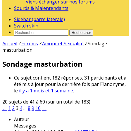
Viens échanger sur nos forums
Sourds & Malentendants
Sidebar (barre latérale)
Switch skin
Rechercher
Accueil
/
Forums
/
Amour et Sexualité
/
Sondage
masturbation
Sondage masturbation
Ce sujet contient 182 réponses, 31 participants et a
été mis à jour pour la dernière fois par
anonyme
,
le
il y a 1 mois et 1 semaine
.
20 sujets de 41 à 60 (sur un total de 183)
←
1
2
3
4
…
8
9
10
→
Auteur
Messages