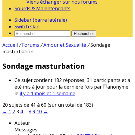
Viens échanger sur nos forums
Sourds & Malentendants
Sidebar (barre latérale)
Switch skin
Rechercher
Accueil
/
Forums
/
Amour et Sexualité
/
Sondage
masturbation
Sondage masturbation
Ce sujet contient 182 réponses, 31 participants et a
été mis à jour pour la dernière fois par
anonyme
,
le
il y a 1 mois et 1 semaine
.
20 sujets de 41 à 60 (sur un total de 183)
←
1
2
3
4
…
8
9
10
→
Auteur
Messages