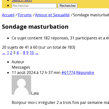
Switch skin
Rechercher
Accueil
/
Forums
/
Amour et Sexualité
/
Sondage masturbat
Sondage masturbation
Ce sujet contient 182 réponses, 31 participants et a é
20 sujets de 41 à 60 (sur un total de 183)
←
1
2
3
4
…
8
9
10
→
Auteur
Messages
11 août 2024 à 12 h 37 min
#61774
Répondre
Lala
Bonjour moi c irrégulier 2 a trois fois par semaine mais