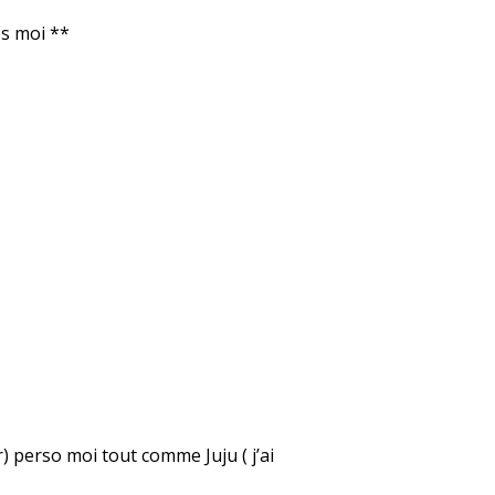
es moi **
er) perso moi tout comme Juju ( j’ai