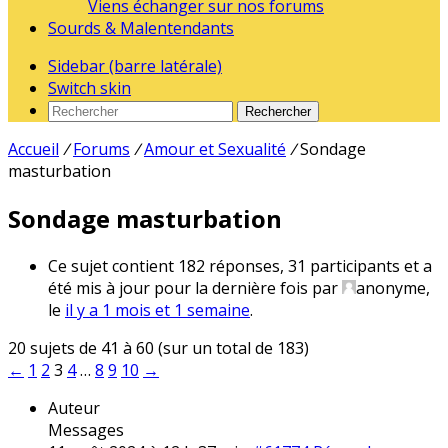
Viens échanger sur nos forums
Sourds & Malentendants
Sidebar (barre latérale)
Switch skin
Rechercher
Accueil
/
Forums
/
Amour et Sexualité
/
Sondage
masturbation
Sondage masturbation
Ce sujet contient 182 réponses, 31 participants et a
été mis à jour pour la dernière fois par
anonyme
,
le
il y a 1 mois et 1 semaine
.
20 sujets de 41 à 60 (sur un total de 183)
←
1
2
3
4
…
8
9
10
→
Auteur
Messages