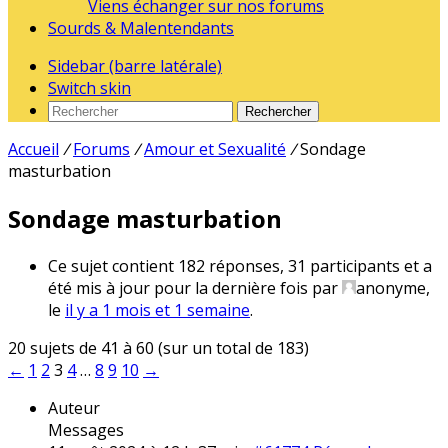
Viens échanger sur nos forums
Sourds & Malentendants
Sidebar (barre latérale)
Switch skin
Rechercher
Accueil
/
Forums
/
Amour et Sexualité
/
Sondage
masturbation
Sondage masturbation
Ce sujet contient 182 réponses, 31 participants et a
été mis à jour pour la dernière fois par
anonyme
,
le
il y a 1 mois et 1 semaine
.
20 sujets de 41 à 60 (sur un total de 183)
←
1
2
3
4
…
8
9
10
→
Auteur
Messages