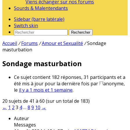
Viens échanger sur nos forums
Sourds & Malentendants
Sidebar (barre latérale)
Switch skin
Rechercher
Accueil
/
Forums
/
Amour et Sexualité
/
Sondage
masturbation
Sondage masturbation
Ce sujet contient 182 réponses, 31 participants et a
été mis à jour pour la dernière fois par
anonyme
,
le
il y a 1 mois et 1 semaine
.
20 sujets de 41 à 60 (sur un total de 183)
←
1
2
3
4
…
8
9
10
→
Auteur
Messages