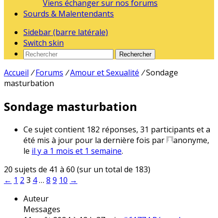
Viens échanger sur nos forums
Sourds & Malentendants
Sidebar (barre latérale)
Switch skin
Rechercher
Accueil
/
Forums
/
Amour et Sexualité
/
Sondage
masturbation
Sondage masturbation
Ce sujet contient 182 réponses, 31 participants et a
été mis à jour pour la dernière fois par
anonyme
,
le
il y a 1 mois et 1 semaine
.
20 sujets de 41 à 60 (sur un total de 183)
←
1
2
3
4
…
8
9
10
→
Auteur
Messages