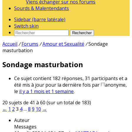
Viens échanger sur nos forums
Sourds & Malentendants
Sidebar (barre latérale)
Switch skin
Rechercher
Accueil
/
Forums
/
Amour et Sexualité
/
Sondage
masturbation
Sondage masturbation
Ce sujet contient 182 réponses, 31 participants et a
été mis à jour pour la dernière fois par
anonyme
,
le
il y a 1 mois et 1 semaine
.
20 sujets de 41 à 60 (sur un total de 183)
←
1
2
3
4
…
8
9
10
→
Auteur
Messages