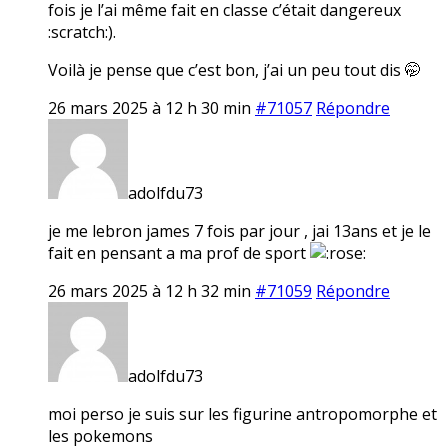
fois je l’ai même fait en classe c’était dangereux
:scratch:).
Voilà je pense que c’est bon, j’ai un peu tout dis 🤭
26 mars 2025 à 12 h 30 min
#71057
Répondre
adolfdu73
je me lebron james 7 fois par jour , jai 13ans et je le
fait en pensant a ma prof de sport
26 mars 2025 à 12 h 32 min
#71059
Répondre
adolfdu73
moi perso je suis sur les figurine antropomorphe et
les pokemons