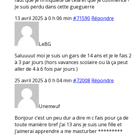
Je suis perdu dans cette gueguerre
13 avril 2025 à 0 h 06 min
#71590
Répondre
LeBG
Saluuuut moi je suis un gars de 14 ans et je le fais 2
à 3 par jours (hors vavances scolaire ou là ça peut
aller de 4 à 6 fois par jours )
25 avril 2025 à 0 h 04 min
#72008
Répondre
Unemeuf
Bonjour c’est un peu dur a dire m c fais pour ça de
toute manière bref j’ai 13 ans je suis une fille et
j’aimerai apprendre a me masturber *********