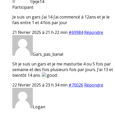
jeje14
Participant
Je suis un gars j’ai 14 j’ai commencé à 12ans et je le
fais entre 1 et 4 fois par jour
21 février 2025 à 21 h 22 min
#69984
Répondre
Gars_pas_banal
Slt je suis un gars et je me masturbe 4 ou 5 fois par
semaine et des fois plusieurs fois par jours. J’ai 13 et
bientôt 14 ans.
22 février 2025 à 23 h 34 min
#70026
Répondre
Logan