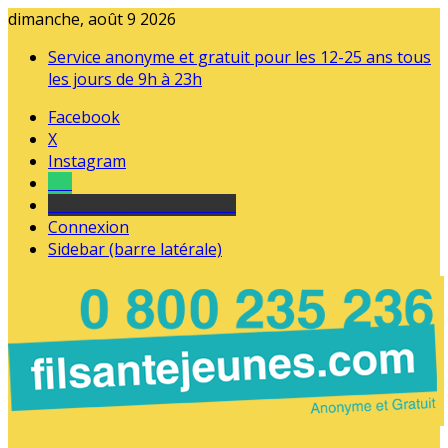
dimanche, août 9 2026
Service anonyme et gratuit pour les 12-25 ans tous
les jours de 9h à 23h
Facebook
X
Instagram
Tel
sourds et malentendants
Connexion
Sidebar (barre latérale)