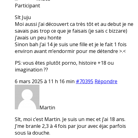
Participant
Slt Juju
Moi aussi j’ai découvert ca très tôt et au debut je ne
savais pas trop ce que je faisais (je sais c bizzare)
j’avais un peu honte
Sinon bah j’ai 14 je suis une fille et je le fait 1 fois
environ avant m’endormir pour me détendre >.<
PS: vous êtes plutôt porno, histoire +18 ou
imagination ??
6 mars 2025 à 11 h 16 min
#70395
Répondre
Martin
Slt, moi c’est Martin. Je suis un mec et j’ai 18 ans.
J’me branle 2,3 à 4 fois par jour avec éjac parfois
sous la douche.