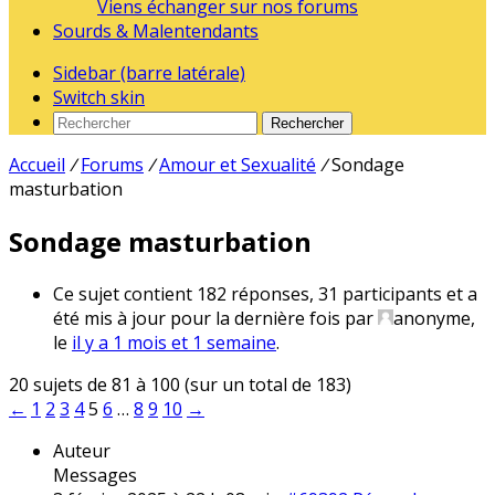
Viens échanger sur nos forums
Sourds & Malentendants
Sidebar (barre latérale)
Switch skin
Rechercher
Accueil
/
Forums
/
Amour et Sexualité
/
Sondage
masturbation
Sondage masturbation
Ce sujet contient 182 réponses, 31 participants et a
été mis à jour pour la dernière fois par
anonyme
,
le
il y a 1 mois et 1 semaine
.
20 sujets de 81 à 100 (sur un total de 183)
←
1
2
3
4
5
6
…
8
9
10
→
Auteur
Messages