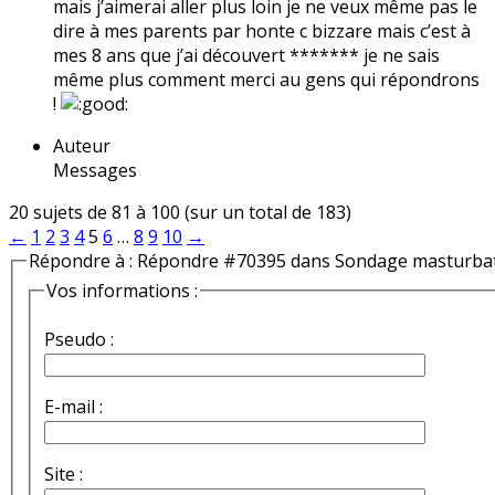
mais j’aimerai aller plus loin je ne veux même pas le
dire à mes parents par honte c bizzare mais c’est à
mes 8 ans que j’ai découvert ******* je ne sais
même plus comment merci au gens qui répondrons
!
Auteur
Messages
20 sujets de 81 à 100 (sur un total de 183)
←
1
2
3
4
5
6
…
8
9
10
→
Répondre à : Répondre #70395 dans Sondage masturba
Vos informations :
Pseudo :
E-mail :
Site :