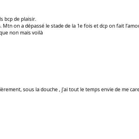
s bcp de plaisir.
s. Mtn on a dépassé le stade de la 1e fois et dcp on fait l’amo
que non mais voilà
ulièrement, sous la douche , j’ai tout le temps envie de me ca