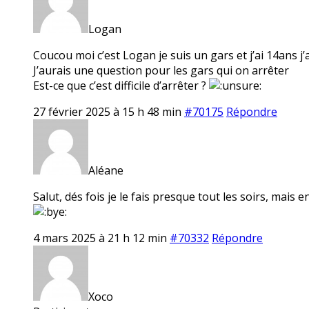
Logan
Coucou moi c’est Logan je suis un gars et j’ai 14ans j’
J’aurais une question pour les gars qui on arrêter
Est-ce que c’est difficile d’arrêter ?
27 février 2025 à 15 h 48 min
#70175
Répondre
Aléane
Salut, dés fois je le fais presque tout les soirs, mais 
4 mars 2025 à 21 h 12 min
#70332
Répondre
Xoco