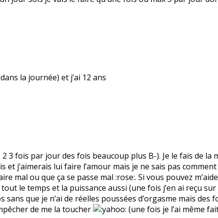
s dans la journée) et j’ai 12 ans
s 2 3 fois par jour des fois beaucoup plus B-). Je le fais de 
s et j’aimerais lui faire l’amour mais je ne sais pas comment
lui faire mal ou que ça se passe mal :rose:. Si vous pouvez m’ai
out le temps et la puissance aussi (une fois j’en ai reçu sur l
ps sans que je n’ai de réelles poussées d’orgasme mais des fo
’empêcher de me la toucher
(une fois je l’ai même fai