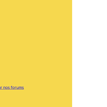
sur nos forums