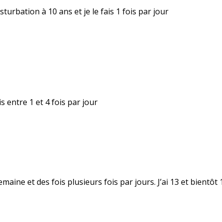
asturbation à 10 ans et je le fais 1 fois par jour
is entre 1 et 4 fois par jour
maine et des fois plusieurs fois par jours. J’ai 13 et bientôt