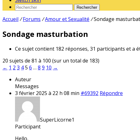
Switch skin
Rechercher
Accueil
/
Forums
/
Amour et Sexualité
/
Sondage masturbat
Sondage masturbation
Ce sujet contient 182 réponses, 31 participants et a é
20 sujets de 81 à 100 (sur un total de 183)
←
1
2
3
4
5
6
…
8
9
10
→
Auteur
Messages
3 février 2025 à 22 h 08 min
#69392
Répondre
SuperLicorne1
Participant
Hello,