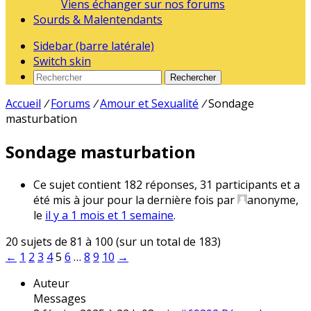
Viens échanger sur nos forums
Sourds & Malentendants
Sidebar (barre latérale)
Switch skin
Rechercher
Accueil
/
Forums
/
Amour et Sexualité
/
Sondage
masturbation
Sondage masturbation
Ce sujet contient 182 réponses, 31 participants et a
été mis à jour pour la dernière fois par
anonyme
,
le
il y a 1 mois et 1 semaine
.
20 sujets de 81 à 100 (sur un total de 183)
←
1
2
3
4
5
6
…
8
9
10
→
Auteur
Messages