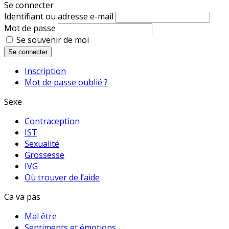
Se connecter
Identifiant ou adresse e-mail
Mot de passe
Se souvenir de moi
Se connecter
Inscription
Mot de passe oublié ?
Sexe
Contraception
IST
Sexualité
Grossesse
IVG
Où trouver de l’aide
Ca va pas
Mal être
Sentiments et émotions