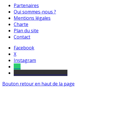
Partenaires
Qui sommes-nous ?
Mentions légales
Charte
Plan du site
Contact
Facebook
X
Instagram
Tel
sourds et malentendants
Bouton retour en haut de la page