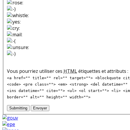
Vous pourriez utiliser ces
HTML
étiquettes et attributs :
<a href="" title="" rel="" target=""> <blockquote cit
<code> <pre class=""> <em> <strong> <del datetime="" 
<ins datetime="" cite=""> <ul> <ol start=""> <li> <im
border="" alt="" height="" width="">
Submitting
Envoyer