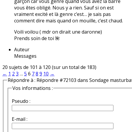
garçon car vous genre quand vous avez la barre
vous êtes obligé. Nous y a rien. Sauf si on est
vraiment excité et là genre c’est… je sais pas
comment dire mais quand on mouille, c’est chaud.
Voili voilou ( mdr on dirait une daronne)
Prends soin de toi 🌺
Auteur
Messages
20 sujets de 101 à 120 (sur un total de 183)
←
1
2
3
…
5
6
7
8
9
10
→
Répondre à : Répondre #72103 dans Sondage masturba
Vos informations :
Pseudo :
E-mail :