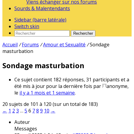
Viens échanger sur nos forums
Sourds & Malentendants
Sidebar (barre latérale)
Switch skin
Rechercher
Accueil
/
Forums
/
Amour et Sexualité
/
Sondage
masturbation
Sondage masturbation
Ce sujet contient 182 réponses, 31 participants et a
été mis à jour pour la dernière fois par
anonyme
,
le
il y a 1 mois et 1 semaine
.
20 sujets de 101 à 120 (sur un total de 183)
←
1
2
3
…
5
6
7
8
9
10
→
Auteur
Messages