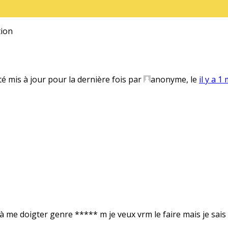
ion
té mis à jour pour la dernière fois par
anonyme
, le
il y a 1
s à me doigter genre ***** m je veux vrm le faire mais je sa