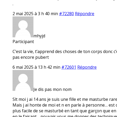
.
2 mai 2025 à 3 h 40 min
#72280
Répondre
mhyjd
Participant
C’est la vie, t’apprend des choses de ton corps donc c’
pas encore pubert
6 mai 2025 à 13 h 42 min
#72601
Répondre
Je dis pas mon nom
Slt moi j ai 14 ans je suis une fille et me masturbe r
Mais j ai honte de moi et n en parle à personne… est ce
plus facile de se masturbé en tant que garçon que en ta
en le faisant… pouvais vous me donner des technique