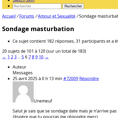
Switch skin
Rechercher
Accueil
/
Forums
/
Amour et Sexualité
/
Sondage masturbat
Sondage masturbation
Ce sujet contient 182 réponses, 31 participants et a é
20 sujets de 101 à 120 (sur un total de 183)
←
1
2
3
…
5
6
7
8
9
10
→
Auteur
Messages
25 avril 2025 à 0 h 13 min
#72009
Répondre
Unemeuf
Salut je sais que se sondage date mais je n’arrive pa
j’èspère que tu pourras me répondre merci