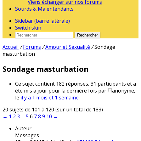
Viens échanger sur nos forums
Sourds & Malentendants
Sidebar (barre latérale)
Switch skin
Rechercher
Accueil
/
Forums
/
Amour et Sexualité
/
Sondage
masturbation
Sondage masturbation
Ce sujet contient 182 réponses, 31 participants et a
été mis à jour pour la dernière fois par
anonyme
,
le
il y a 1 mois et 1 semaine
.
20 sujets de 101 à 120 (sur un total de 183)
←
1
2
3
…
5
6
7
8
9
10
→
Auteur
Messages