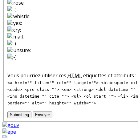
Vous pourriez utiliser ces
HTML
étiquettes et attributs :
<a href="" title="" rel="" target=""> <blockquote cit
<code> <pre class=""> <em> <strong> <del datetime="" 
<ins datetime="" cite=""> <ul> <ol start=""> <li> <im
border="" alt="" height="" width="">
Submitting
Envoyer