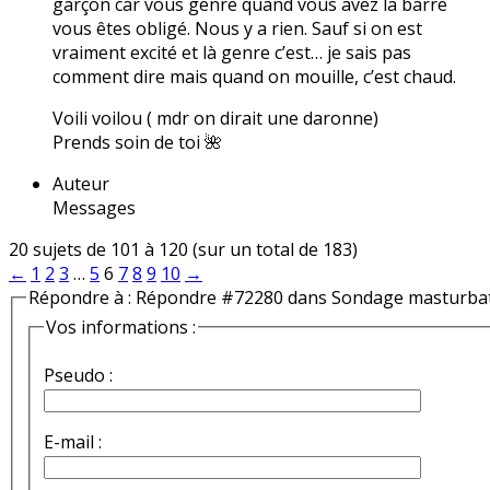
garçon car vous genre quand vous avez la barre
vous êtes obligé. Nous y a rien. Sauf si on est
vraiment excité et là genre c’est… je sais pas
comment dire mais quand on mouille, c’est chaud.
Voili voilou ( mdr on dirait une daronne)
Prends soin de toi 🌺
Auteur
Messages
20 sujets de 101 à 120 (sur un total de 183)
←
1
2
3
…
5
6
7
8
9
10
→
Répondre à : Répondre #72280 dans Sondage masturba
Vos informations :
Pseudo :
E-mail :