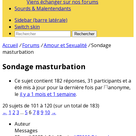
Viens échanger sur nos forums
Sourds & Malentendants
Sidebar (barre latérale)
Switch skin
Rechercher
Accueil
/
Forums
/
Amour et Sexualité
/
Sondage
masturbation
Sondage masturbation
Ce sujet contient 182 réponses, 31 participants et a
été mis à jour pour la dernière fois par
anonyme
,
le
il y a 1 mois et 1 semaine
.
20 sujets de 101 à 120 (sur un total de 183)
←
1
2
3
…
5
6
7
8
9
10
→
Auteur
Messages