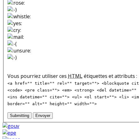
Vous pourriez utiliser ces
HTML
étiquettes et attributs :
<a href="" title="" rel="" target=""> <blockquote cit
<code> <pre class=""> <em> <strong> <del datetime="" 
<ins datetime="" cite=""> <ul> <ol start=""> <li> <im
border="" alt="" height="" width="">
Submitting
Envoyer