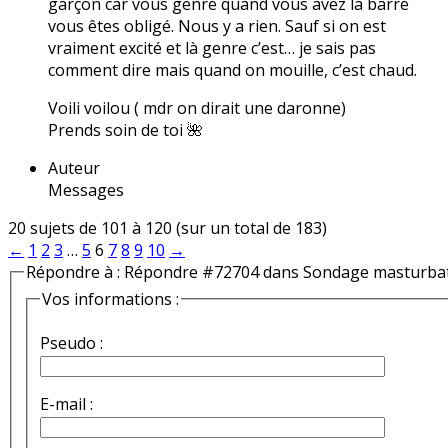
garçon car vous genre quand vous avez la barre
vous êtes obligé. Nous y a rien. Sauf si on est
vraiment excité et là genre c’est… je sais pas
comment dire mais quand on mouille, c’est chaud.
Voili voilou ( mdr on dirait une daronne)
Prends soin de toi 🌺
Auteur
Messages
20 sujets de 101 à 120 (sur un total de 183)
←
1
2
3
…
5
6
7
8
9
10
→
Répondre à : Répondre #72704 dans Sondage masturba
Vos informations :
Pseudo :
E-mail :