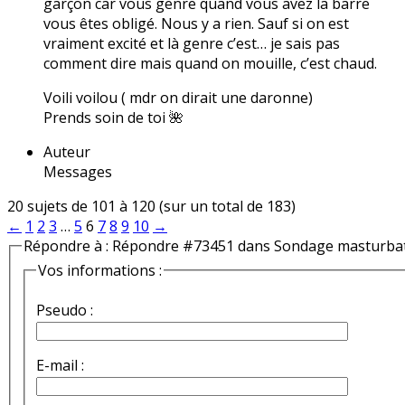
garçon car vous genre quand vous avez la barre
vous êtes obligé. Nous y a rien. Sauf si on est
vraiment excité et là genre c’est… je sais pas
comment dire mais quand on mouille, c’est chaud.
Voili voilou ( mdr on dirait une daronne)
Prends soin de toi 🌺
Auteur
Messages
20 sujets de 101 à 120 (sur un total de 183)
←
1
2
3
…
5
6
7
8
9
10
→
Répondre à : Répondre #73451 dans Sondage masturba
Vos informations :
Pseudo :
E-mail :