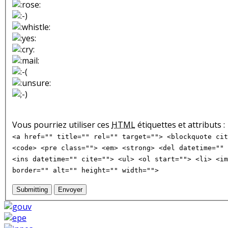
Vous pourriez utiliser ces
HTML
étiquettes et attributs :
<a href="" title="" rel="" target=""> <blockquote cit
<code> <pre class=""> <em> <strong> <del datetime="" 
<ins datetime="" cite=""> <ul> <ol start=""> <li> <im
border="" alt="" height="" width="">
Submitting
Envoyer