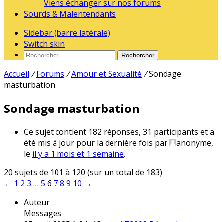
Viens échanger sur nos forums
Sourds & Malentendants
Sidebar (barre latérale)
Switch skin
Rechercher
Accueil
/
Forums
/
Amour et Sexualité
/
Sondage
masturbation
Sondage masturbation
Ce sujet contient 182 réponses, 31 participants et a
été mis à jour pour la dernière fois par
anonyme
,
le
il y a 1 mois et 1 semaine
.
20 sujets de 101 à 120 (sur un total de 183)
←
1
2
3
…
5
6
7
8
9
10
→
Auteur
Messages