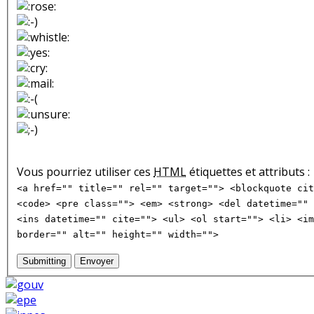
Vous pourriez utiliser ces
HTML
étiquettes et attributs :
<a href="" title="" rel="" target=""> <blockquote cit
<code> <pre class=""> <em> <strong> <del datetime="" 
<ins datetime="" cite=""> <ul> <ol start=""> <li> <im
border="" alt="" height="" width="">
Submitting
Envoyer