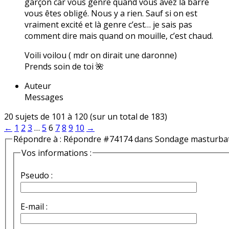
garçon car vous genre quand vous avez la barre
vous êtes obligé. Nous y a rien. Sauf si on est
vraiment excité et là genre c’est… je sais pas
comment dire mais quand on mouille, c’est chaud.
Voili voilou ( mdr on dirait une daronne)
Prends soin de toi 🌺
Auteur
Messages
20 sujets de 101 à 120 (sur un total de 183)
←
1
2
3
…
5
6
7
8
9
10
→
Répondre à : Répondre #74174 dans Sondage masturba
Vos informations :
Pseudo :
E-mail :