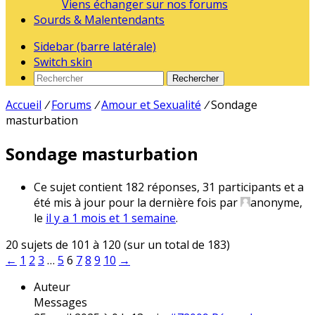
Viens échanger sur nos forums
Sourds & Malentendants
Sidebar (barre latérale)
Switch skin
Rechercher
Accueil
/
Forums
/
Amour et Sexualité
/
Sondage
masturbation
Sondage masturbation
Ce sujet contient 182 réponses, 31 participants et a
été mis à jour pour la dernière fois par
anonyme
,
le
il y a 1 mois et 1 semaine
.
20 sujets de 101 à 120 (sur un total de 183)
←
1
2
3
…
5
6
7
8
9
10
→
Auteur
Messages