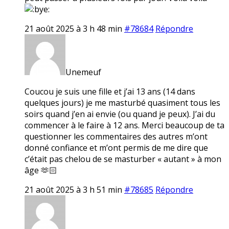
21 août 2025 à 3 h 48 min
#78684
Répondre
Unemeuf
Coucou je suis une fille et j’ai 13 ans (14 dans
quelques jours) je me masturbé quasiment tous les
soirs quand j’en ai envie (ou quand je peux). J’ai du
commencer à le faire à 12 ans. Merci beaucoup de ta
questionner les commentaires des autres m’ont
donné confiance et m’ont permis de me dire que
c’était pas chelou de se masturber « autant » à mon
âge 🫶🏻
21 août 2025 à 3 h 51 min
#78685
Répondre