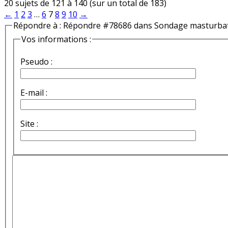
20 sujets de 121 à 140 (sur un total de 183)
←
1
2
3
…
6
7
8
9
10
→
Répondre à : Répondre #78686 dans Sondage masturba
Vos informations :
Pseudo :
E-mail :
Site :