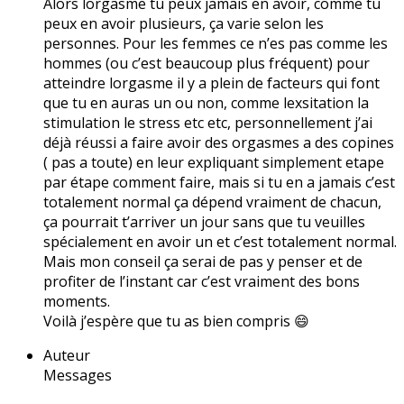
Alors lorgasme tu peux jamais en avoir, comme tu
peux en avoir plusieurs, ça varie selon les
personnes. Pour les femmes ce n’es pas comme les
hommes (ou c’est beaucoup plus fréquent) pour
atteindre lorgasme il y a plein de facteurs qui font
que tu en auras un ou non, comme lexsitation la
stimulation le stress etc etc, personnellement j’ai
déjà réussi a faire avoir des orgasmes a des copines
( pas a toute) en leur expliquant simplement etape
par étape comment faire, mais si tu en a jamais c’est
totalement normal ça dépend vraiment de chacun,
ça pourrait t’arriver un jour sans que tu veuilles
spécialement en avoir un et c’est totalement normal.
Mais mon conseil ça serai de pas y penser et de
profiter de l’instant car c’est vraiment des bons
moments.
Voilà j’espère que tu as bien compris 😄
Auteur
Messages