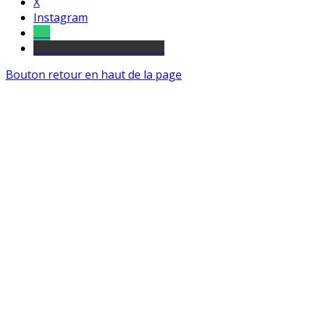
X
Instagram
Tel
sourds et malentendants
Bouton retour en haut de la page