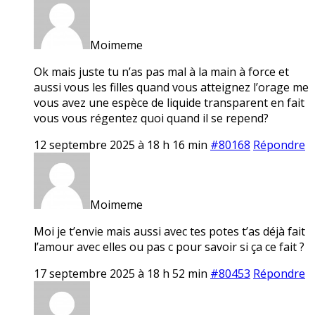
Moimeme
Ok mais juste tu n’as pas mal à la main à force et
aussi vous les filles quand vous atteignez l’orage me
vous avez une espèce de liquide transparent en fait
vous vous régentez quoi quand il se repend?
12 septembre 2025 à 18 h 16 min
#80168
Répondre
Moimeme
Moi je t’envie mais aussi avec tes potes t’as déjà fait
l’amour avec elles ou pas c pour savoir si ça ce fait ?
17 septembre 2025 à 18 h 52 min
#80453
Répondre