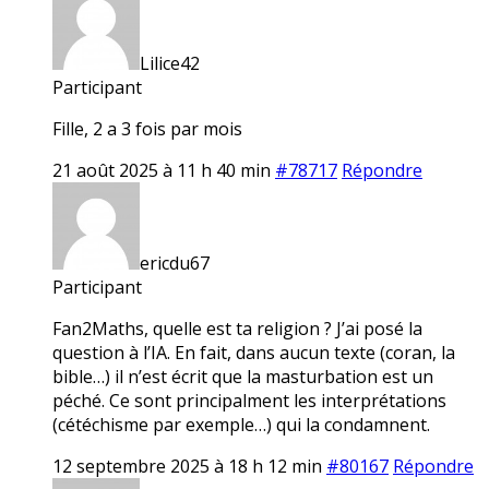
Lilice42
Participant
Fille, 2 a 3 fois par mois
21 août 2025 à 11 h 40 min
#78717
Répondre
ericdu67
Participant
Fan2Maths, quelle est ta religion ? J’ai posé la
question à l’IA. En fait, dans aucun texte (coran, la
bible…) il n’est écrit que la masturbation est un
péché. Ce sont principalment les interprétations
(cétéchisme par exemple…) qui la condamnent.
12 septembre 2025 à 18 h 12 min
#80167
Répondre