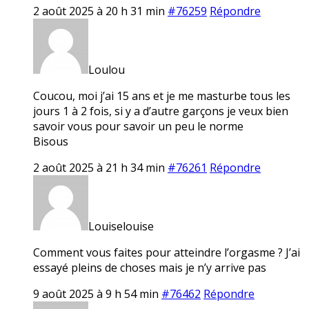
2 août 2025 à 20 h 31 min
#76259
Répondre
Loulou
Coucou, moi j’ai 15 ans et je me masturbe tous les
jours 1 à 2 fois, si y a d’autre garçons je veux bien
savoir vous pour savoir un peu le norme
Bisous
2 août 2025 à 21 h 34 min
#76261
Répondre
Louiselouise
Comment vous faites pour atteindre l’orgasme ? J’ai
essayé pleins de choses mais je n’y arrive pas
9 août 2025 à 9 h 54 min
#76462
Répondre