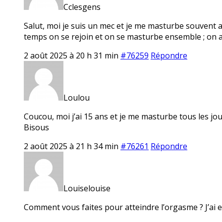
Cclesgens
Salut, moi je suis un mec et je me masturbe souvent a
temps on se rejoin et on se masturbe ensemble ; on a 1
2 août 2025 à 20 h 31 min
#76259
Répondre
Loulou
Coucou, moi j’ai 15 ans et je me masturbe tous les jou
Bisous
2 août 2025 à 21 h 34 min
#76261
Répondre
Louiselouise
Comment vous faites pour atteindre l’orgasme ? J’ai e