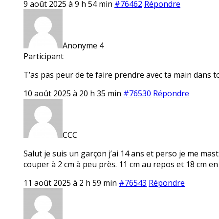
9 août 2025 à 9 h 54 min
#76462
Répondre
Anonyme 4
Participant
T’as pas peur de te faire prendre avec ta main dans to
10 août 2025 à 20 h 35 min
#76530
Répondre
CCC
Salut je suis un garçon j’ai 14 ans et perso je me mas
couper à 2 cm à peu près. 11 cm au repos et 18 cm en 
11 août 2025 à 2 h 59 min
#76543
Répondre