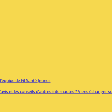
’équipe de Fil Santé Jeunes
’avis et les conseils d’autres internautes ? Viens échanger 