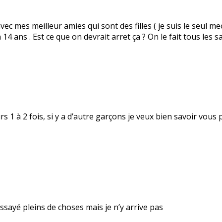
vec mes meilleur amies qui sont des filles ( je suis le seul 
4 ans . Est ce que on devrait arret ça ? On le fait tous les 
rs 1 à 2 fois, si y a d’autre garçons je veux bien savoir vou
ssayé pleins de choses mais je n’y arrive pas