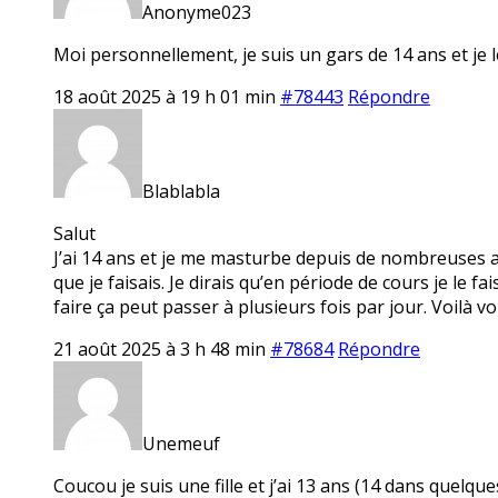
Anonyme023
Moi personnellement, je suis un gars de 14 ans et je le
18 août 2025 à 19 h 01 min
#78443
Répondre
Blablabla
Salut
J’ai 14 ans et je me masturbe depuis de nombreuses a
que je faisais. Je dirais qu’en période de cours je le f
faire ça peut passer à plusieurs fois par jour. Voilà vo
21 août 2025 à 3 h 48 min
#78684
Répondre
Unemeuf
Coucou je suis une fille et j’ai 13 ans (14 dans quelqu