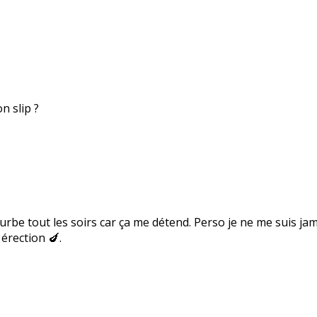
n slip ?
turbe tout les soirs car ça me détend. Perso je ne me suis ja
érection 🍆.