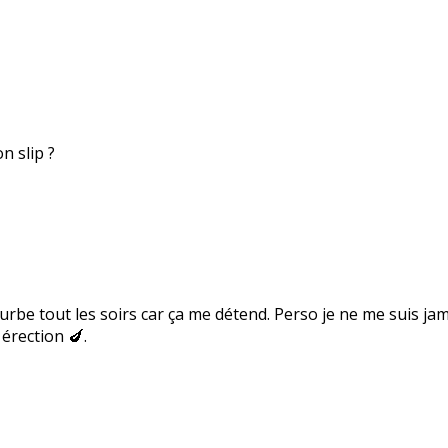
n slip ?
turbe tout les soirs car ça me détend. Perso je ne me suis ja
érection 🍆.