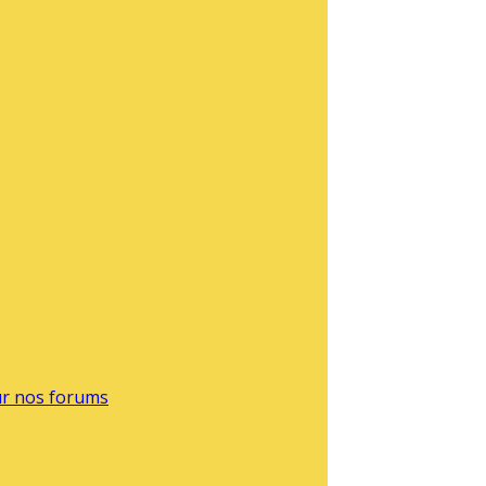
sur nos forums