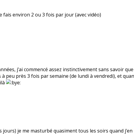
 fais environ 2 ou 3 fois par jour (avec vidéo)
nnées, j’ai commencé assez instinctivement sans savoir que 
ais à peu près 3 fois par semaine (de lundi à vendredi), et qu
ilà
es jours) je me masturbé quasiment tous les soirs quand j’en a