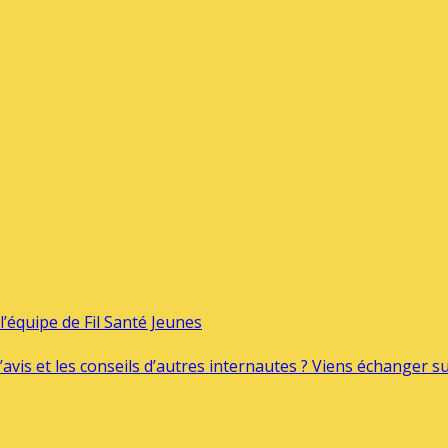
’équipe de Fil Santé Jeunes
’avis et les conseils d’autres internautes ? Viens échanger 