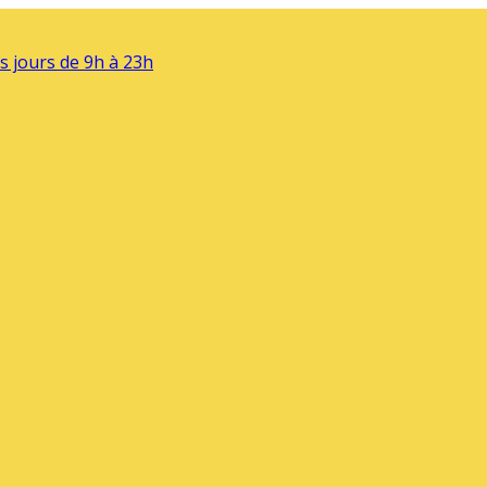
s jours de 9h à 23h