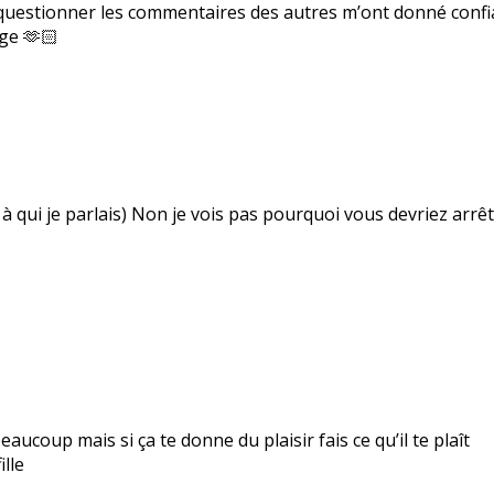
 questionner les commentaires des autres m’ont donné confi
âge 🫶🏻
à qui je parlais) Non je vois pas pourquoi vous devriez arrêt
eaucoup mais si ça te donne du plaisir fais ce qu’il te plaît
ille