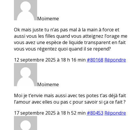
Moimeme
Ok mais juste tu n’as pas mal à la main à force et
aussi vous les filles quand vous atteignez l’orage me
vous avez une espèce de liquide transparent en fait
vous vous régentez quoi quand il se repend?
12 septembre 2025 à 18 h 16 min
#80168
Répondre
Moimeme
Moi je t’envie mais aussi avec tes potes t’as déjà fait
l’amour avec elles ou pas c pour savoir si ça ce fait ?
17 septembre 2025 à 18 h 52 min
#80453
Répondre