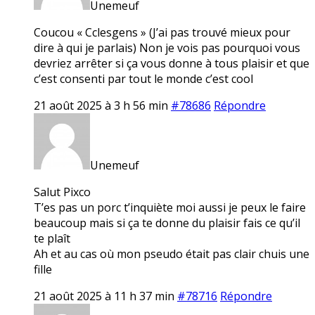
Unemeuf
Coucou « Cclesgens » (J’ai pas trouvé mieux pour
dire à qui je parlais) Non je vois pas pourquoi vous
devriez arrêter si ça vous donne à tous plaisir et que
c’est consenti par tout le monde c’est cool
21 août 2025 à 3 h 56 min
#78686
Répondre
Unemeuf
Salut Pixco
T’es pas un porc t’inquiète moi aussi je peux le faire
beaucoup mais si ça te donne du plaisir fais ce qu’il
te plaît
Ah et au cas où mon pseudo était pas clair chuis une
fille
21 août 2025 à 11 h 37 min
#78716
Répondre