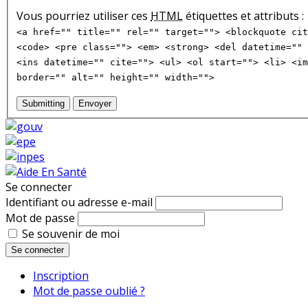
Vous pourriez utiliser ces
HTML
étiquettes et attributs :
<a href="" title="" rel="" target=""> <blockquote cit
<code> <pre class=""> <em> <strong> <del datetime="" 
<ins datetime="" cite=""> <ul> <ol start=""> <li> <im
border="" alt="" height="" width="">
Submitting
Envoyer
Se connecter
Identifiant ou adresse e-mail
Mot de passe
Se souvenir de moi
Se connecter
Inscription
Mot de passe oublié ?