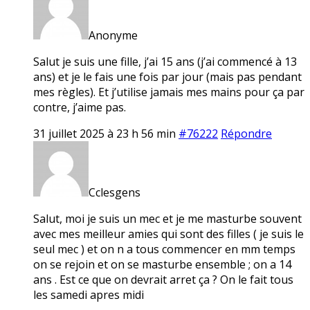
Anonyme
Salut je suis une fille, j’ai 15 ans (j’ai commencé à 13
ans) et je le fais une fois par jour (mais pas pendant
mes règles). Et j’utilise jamais mes mains pour ça par
contre, j’aime pas.
31 juillet 2025 à 23 h 56 min
#76222
Répondre
Cclesgens
Salut, moi je suis un mec et je me masturbe souvent
avec mes meilleur amies qui sont des filles ( je suis le
seul mec ) et on n a tous commencer en mm temps
on se rejoin et on se masturbe ensemble ; on a 14
ans . Est ce que on devrait arret ça ? On le fait tous
les samedi apres midi