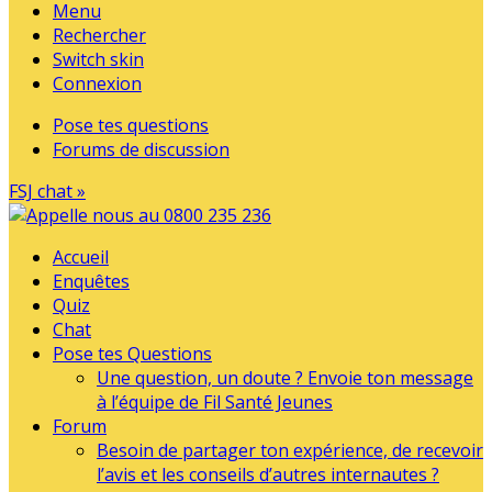
Menu
Rechercher
Switch skin
Connexion
Pose tes questions
Forums de discussion
FSJ chat »
Accueil
Enquêtes
Quiz
Chat
Pose tes Questions
Une question, un doute ? Envoie ton message
à l’équipe de Fil Santé Jeunes
Forum
Besoin de partager ton expérience, de recevoir
l’avis et les conseils d’autres internautes ?