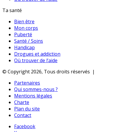
Ta santé
Bien être
Mon corps
Puberté
Santé / Soins
Handicap
Drogues et addiction
Où trouver de l’aide
© Copyright 2026, Tous droits réservés |
Partenaires
Qui sommes-nous ?
Mentions légales
Charte
Plan du site
Contact
Facebook