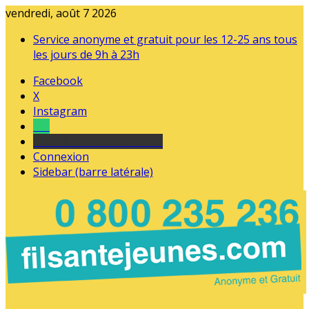
vendredi, août 7 2026
Service anonyme et gratuit pour les 12-25 ans tous
les jours de 9h à 23h
Facebook
X
Instagram
Tel
sourds et malentendants
Connexion
Sidebar (barre latérale)