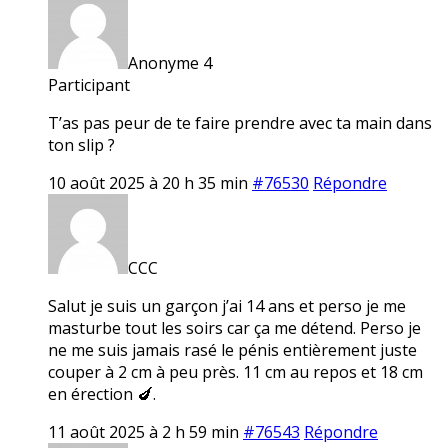
Anonyme 4
Participant
T’as pas peur de te faire prendre avec ta main dans
ton slip ?
10 août 2025 à 20 h 35 min
#76530
Répondre
CCC
Salut je suis un garçon j’ai 14 ans et perso je me
masturbe tout les soirs car ça me détend. Perso je
ne me suis jamais rasé le pénis entièrement juste
couper à 2 cm à peu près. 11 cm au repos et 18 cm
en érection 🍆.
11 août 2025 à 2 h 59 min
#76543
Répondre