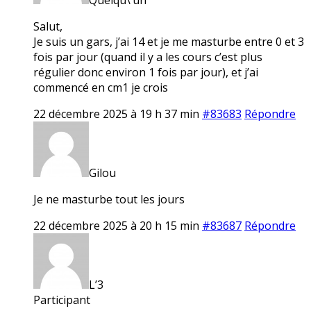
Salut,
Je suis un gars, j’ai 14 et je me masturbe entre 0 et 3
fois par jour (quand il y a les cours c’est plus
régulier donc environ 1 fois par jour), et j’ai
commencé en cm1 je crois
22 décembre 2025 à 19 h 37 min
#83683
Répondre
Gilou
Je ne masturbe tout les jours
22 décembre 2025 à 20 h 15 min
#83687
Répondre
L’3
Participant