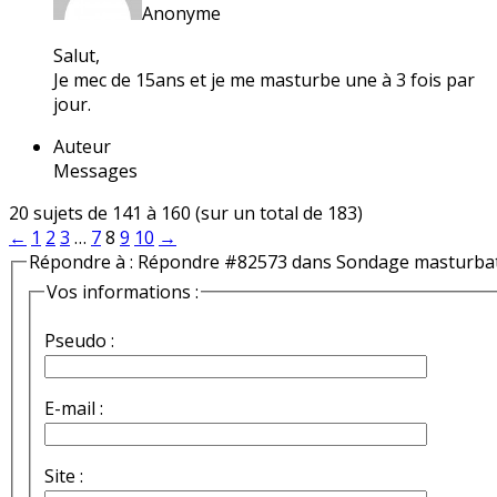
Anonyme
Salut,
Je mec de 15ans et je me masturbe une à 3 fois par
jour.
Auteur
Messages
20 sujets de 141 à 160 (sur un total de 183)
←
1
2
3
…
7
8
9
10
→
Répondre à : Répondre #82573 dans Sondage masturba
Vos informations :
Pseudo :
E-mail :
Site :