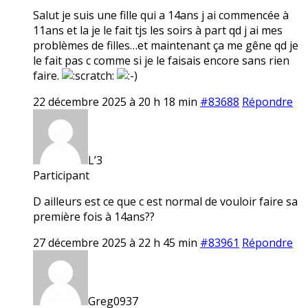
Salut je suis une fille qui a 14ans j ai commencée à
11ans et la je le fait tjs les soirs à part qd j ai mes
problèmes de filles…et maintenant ça me gêne qd je
le fait pas c comme si je le faisais encore sans rien
faire.
22 décembre 2025 à 20 h 18 min
#83688
Répondre
L’3
Participant
D ailleurs est ce que c est normal de vouloir faire sa
première fois à 14ans??
27 décembre 2025 à 22 h 45 min
#83961
Répondre
Greg0937