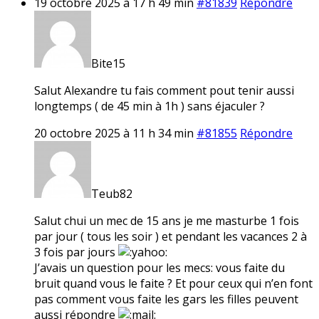
19 octobre 2025 à 17 h 49 min
#81839
Répondre
Bite15
Salut Alexandre tu fais comment pout tenir aussi
longtemps ( de 45 min à 1h ) sans éjaculer ?
20 octobre 2025 à 11 h 34 min
#81855
Répondre
Teub82
Salut chui un mec de 15 ans je me masturbe 1 fois
par jour ( tous les soir ) et pendant les vacances 2 à
3 fois par jours
J’avais un question pour les mecs: vous faite du
bruit quand vous le faite ? Et pour ceux qui n’en font
pas comment vous faite les gars les filles peuvent
aussi répondre