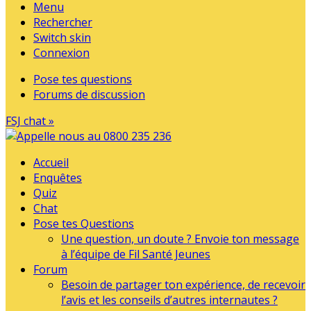
Menu
Rechercher
Switch skin
Connexion
Pose tes questions
Forums de discussion
FSJ chat »
Accueil
Enquêtes
Quiz
Chat
Pose tes Questions
Une question, un doute ? Envoie ton message
à l’équipe de Fil Santé Jeunes
Forum
Besoin de partager ton expérience, de recevoir
l’avis et les conseils d’autres internautes ?