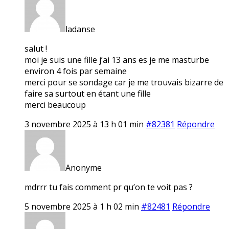
ladanse
salut !
moi je suis une fille j’ai 13 ans es je me masturbe
environ 4 fois par semaine
merci pour se sondage car je me trouvais bizarre de
faire sa surtout en étant une fille
merci beaucoup
3 novembre 2025 à 13 h 01 min
#82381
Répondre
Anonyme
mdrrr tu fais comment pr qu’on te voit pas ?
5 novembre 2025 à 1 h 02 min
#82481
Répondre