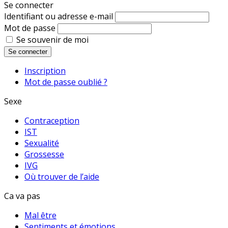
Se connecter
Identifiant ou adresse e-mail
Mot de passe
Se souvenir de moi
Se connecter
Inscription
Mot de passe oublié ?
Sexe
Contraception
IST
Sexualité
Grossesse
IVG
Où trouver de l’aide
Ca va pas
Mal être
Sentiments et émotions