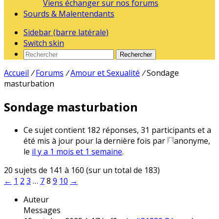
Viens échanger sur nos forums
Sourds & Malentendants
Sidebar (barre latérale)
Switch skin
Rechercher
Accueil
/
Forums
/
Amour et Sexualité
/
Sondage
masturbation
Sondage masturbation
Ce sujet contient 182 réponses, 31 participants et a
été mis à jour pour la dernière fois par
anonyme
,
le
il y a 1 mois et 1 semaine
.
20 sujets de 141 à 160 (sur un total de 183)
←
1
2
3
…
7
8
9
10
→
Auteur
Messages