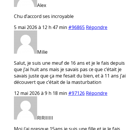
Alex
Chu d’accord ses incroyable
5 mai 2026 à 12 h 47 min
#96865
Répondre
Milie
Salut, je suis une meuf de 16 ans et je le fais depuis
que j’ai huit ans mais je savais pas ce que c’était je
savais juste que ça me fesait du bien, et à 11 ans j’ai
découvert que c’était de la masturbation
12 mai 2026 à 9 h 18 min
#97126
Répondre
RIRIIIIII
Moi j’ai presque 15ans je suis une fille et je le fais