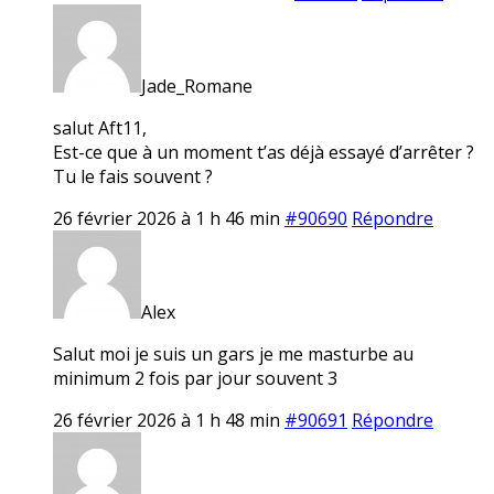
Jade_Romane
salut Aft11,
Est-ce que à un moment t’as déjà essayé d’arrêter ?
Tu le fais souvent ?
26 février 2026 à 1 h 46 min
#90690
Répondre
Alex
Salut moi je suis un gars je me masturbe au
minimum 2 fois par jour souvent 3
26 février 2026 à 1 h 48 min
#90691
Répondre