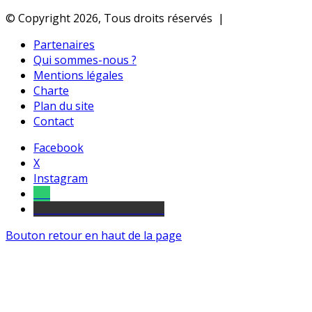
© Copyright 2026, Tous droits réservés |
Partenaires
Qui sommes-nous ?
Mentions légales
Charte
Plan du site
Contact
Facebook
X
Instagram
Tel
sourds et malentendants
Bouton retour en haut de la page