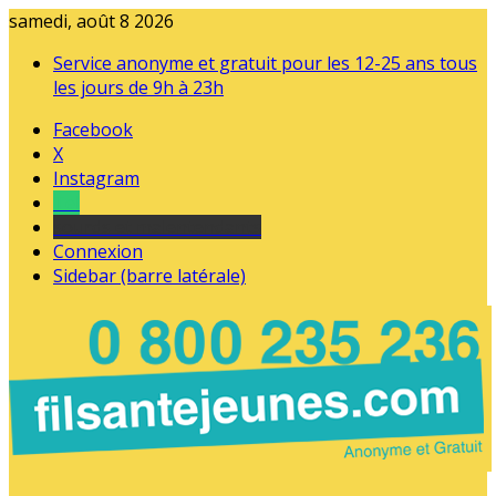
samedi, août 8 2026
Service anonyme et gratuit pour les 12-25 ans tous
les jours de 9h à 23h
Facebook
X
Instagram
Tel
sourds et malentendants
Connexion
Sidebar (barre latérale)