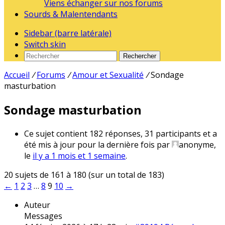
Viens échanger sur nos forums
Sourds & Malentendants
Sidebar (barre latérale)
Switch skin
Rechercher
Accueil
/
Forums
/
Amour et Sexualité
/
Sondage
masturbation
Sondage masturbation
Ce sujet contient 182 réponses, 31 participants et a
été mis à jour pour la dernière fois par
anonyme
,
le
il y a 1 mois et 1 semaine
.
20 sujets de 161 à 180 (sur un total de 183)
←
1
2
3
…
8
9
10
→
Auteur
Messages