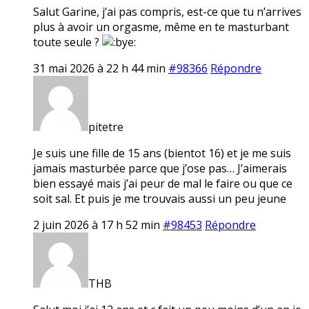
Salut Garine, j’ai pas compris, est-ce que tu n’arrives
plus à avoir un orgasme, même en te masturbant
toute seule ?
31 mai 2026 à 22 h 44 min
#98366
Répondre
pitetre
Je suis une fille de 15 ans (bientot 16) et je me suis
jamais masturbée parce que j’ose pas… J’aimerais
bien essayé mais j’ai peur de mal le faire ou que ce
soit sal. Et puis je me trouvais aussi un peu jeune
2 juin 2026 à 17 h 52 min
#98453
Répondre
THB