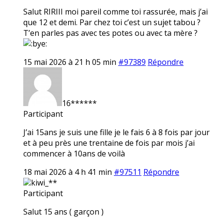
Salut RIRIII moi pareil comme toi rassurée, mais j’ai
que 12 et demi. Par chez toi c’est un sujet tabou ?
T’en parles pas avec tes potes ou avec ta mère ?
15 mai 2026 à 21 h 05 min
#97389
Répondre
16******
Participant
J’ai 15ans je suis une fille je le fais 6 à 8 fois par jour
et à peu près une trentaine de fois par mois j’ai
commencer à 10ans de voilà
18 mai 2026 à 4 h 41 min
#97511
Répondre
kiwi_**
Participant
Salut 15 ans ( garçon )