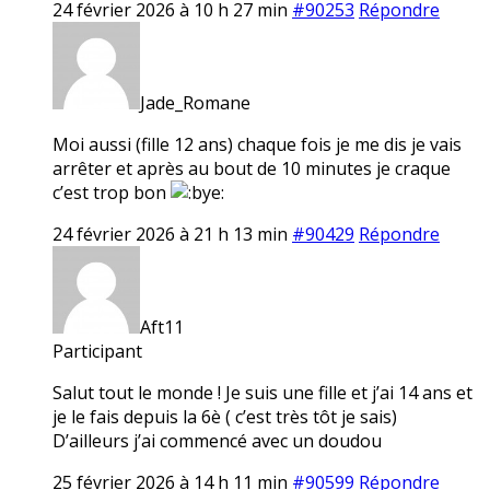
24 février 2026 à 10 h 27 min
#90253
Répondre
Jade_Romane
Moi aussi (fille 12 ans) chaque fois je me dis je vais
arrêter et après au bout de 10 minutes je craque
c’est trop bon
24 février 2026 à 21 h 13 min
#90429
Répondre
Aft11
Participant
Salut tout le monde ! Je suis une fille et j’ai 14 ans et
je le fais depuis la 6è ( c’est très tôt je sais)
D’ailleurs j’ai commencé avec un doudou
25 février 2026 à 14 h 11 min
#90599
Répondre