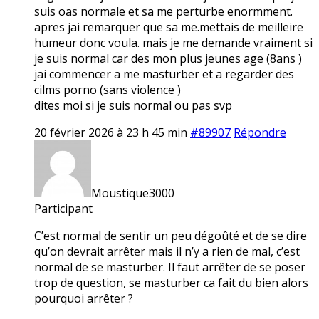
suis oas normale et sa me perturbe enormment.
apres jai remarquer que sa me.mettais de meilleire
humeur donc voula. mais je me demande vraiment si
je suis normal car des mon plus jeunes age (8ans )
jai commencer a me masturber et a regarder des
cilms porno (sans violence )
dites moi si je suis normal ou pas svp
20 février 2026 à 23 h 45 min
#89907
Répondre
Moustique3000
Participant
C’est normal de sentir un peu dégoûté et de se dire
qu’on devrait arrêter mais il n’y a rien de mal, c’est
normal de se masturber. Il faut arrêter de se poser
trop de question, se masturber ca fait du bien alors
pourquoi arrêter ?