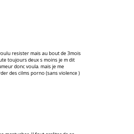
oulu resister mais au bout de 3mois
ute toujours deux s moins je m dit
umeur donc voula. mais je me
er des cilms porno (sans violence )