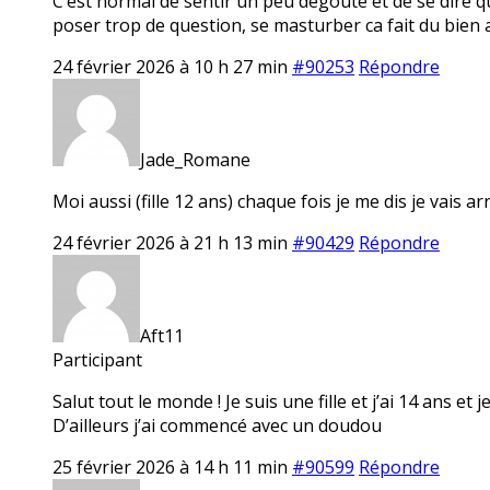
C’est normal de sentir un peu dégoûté et de se dire qu’
poser trop de question, se masturber ca fait du bien 
24 février 2026 à 10 h 27 min
#90253
Répondre
Jade_Romane
Moi aussi (fille 12 ans) chaque fois je me dis je vais 
24 février 2026 à 21 h 13 min
#90429
Répondre
Aft11
Participant
Salut tout le monde ! Je suis une fille et j’ai 14 ans et je
D’ailleurs j’ai commencé avec un doudou
25 février 2026 à 14 h 11 min
#90599
Répondre