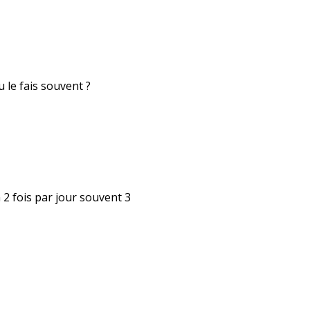
 le fais souvent ?
2 fois par jour souvent 3