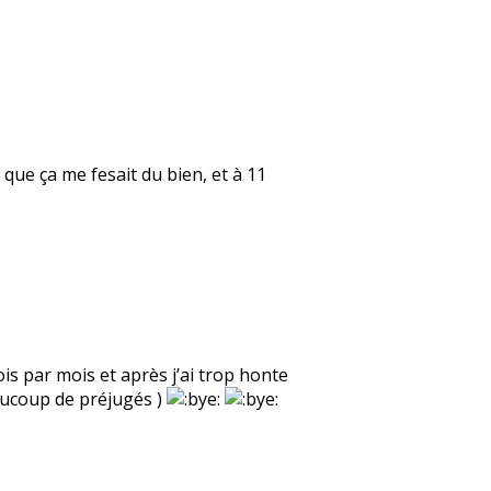
e que ça me fesait du bien, et à 11
ois par mois et après j’ai trop honte
eaucoup de préjugés )