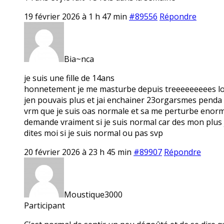
19 février 2026 à 1 h 47 min
#89556
Répondre
Bia~nca
je suis une fille de 14ans
honnetement je me masturbe depuis treeeeeeeees long
jen pouvais plus et jai enchainer 23orgarsmes penda 
vrm que je suis oas normale et sa me perturbe enorm
demande vraiment si je suis normal car des mon plus 
dites moi si je suis normal ou pas svp
20 février 2026 à 23 h 45 min
#89907
Répondre
Moustique3000
Participant