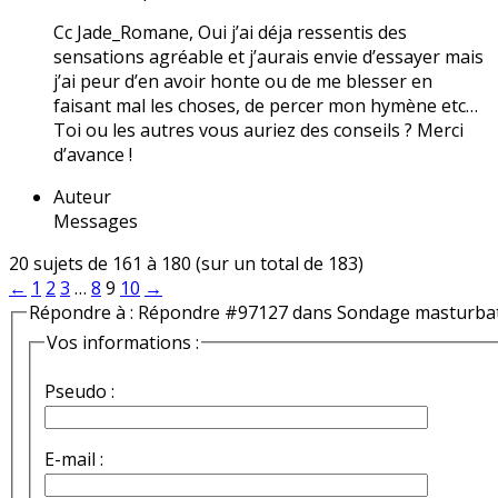
Cc Jade_Romane, Oui j’ai déja ressentis des
sensations agréable et j’aurais envie d’essayer mais
j’ai peur d’en avoir honte ou de me blesser en
faisant mal les choses, de percer mon hymène etc…
Toi ou les autres vous auriez des conseils ? Merci
d’avance !
Auteur
Messages
20 sujets de 161 à 180 (sur un total de 183)
←
1
2
3
…
8
9
10
→
Répondre à : Répondre #97127 dans Sondage masturba
Vos informations :
Pseudo :
E-mail :