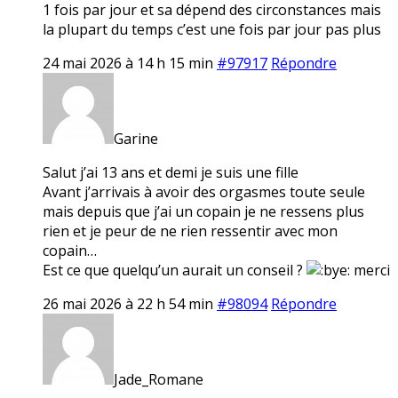
1 fois par jour et sa dépend des circonstances mais
la plupart du temps c’est une fois par jour pas plus
24 mai 2026 à 14 h 15 min
#97917
Répondre
Garine
Salut j’ai 13 ans et demi je suis une fille
Avant j’arrivais à avoir des orgasmes toute seule
mais depuis que j’ai un copain je ne ressens plus
rien et je peur de ne rien ressentir avec mon
copain…
Est ce que quelqu’un aurait un conseil ?
merci
26 mai 2026 à 22 h 54 min
#98094
Répondre
Jade_Romane