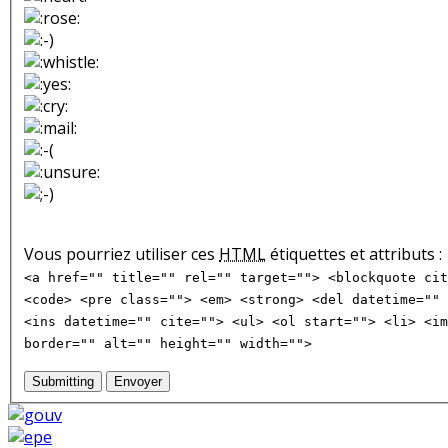
Vous pourriez utiliser ces
HTML
étiquettes et attributs :
<a href="" title="" rel="" target=""> <blockquote cit
<code> <pre class=""> <em> <strong> <del datetime="" 
<ins datetime="" cite=""> <ul> <ol start=""> <li> <im
border="" alt="" height="" width="">
Submitting
Envoyer