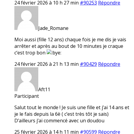
24 février 2026 à 10 h 27 min
#90253
Répondre
Jade_Romane
Moi aussi (fille 12 ans) chaque fois je me dis je vais
arrêter et après au bout de 10 minutes je craque
c’est trop bon
24 février 2026 à 21 h 13 min
#90429
Répondre
Aft11
Participant
Salut tout le monde ! Je suis une fille et j’ai 14 ans et
je le fais depuis la 6è ( c’est très tôt je sais)
D’ailleurs j’ai commencé avec un doudou
25 février 2026 à 14 h 11 min
#90599
Répondre