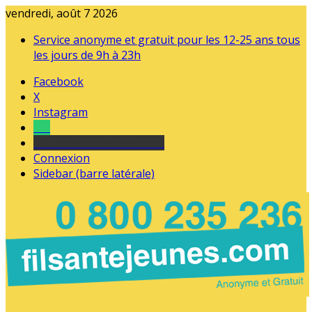
vendredi, août 7 2026
Service anonyme et gratuit pour les 12-25 ans tous
les jours de 9h à 23h
Facebook
X
Instagram
Tel
sourds et malentendants
Connexion
Sidebar (barre latérale)