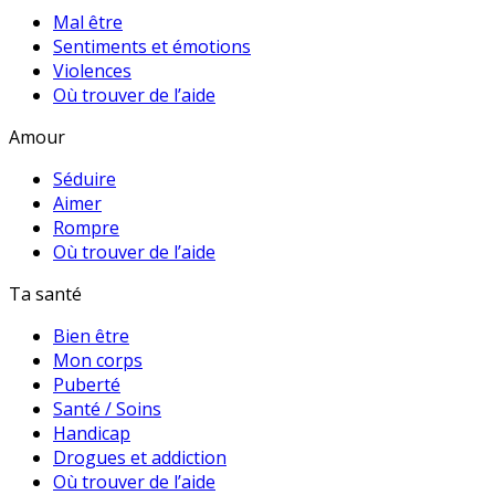
Mal être
Sentiments et émotions
Violences
Où trouver de l’aide
Amour
Séduire
Aimer
Rompre
Où trouver de l’aide
Ta santé
Bien être
Mon corps
Puberté
Santé / Soins
Handicap
Drogues et addiction
Où trouver de l’aide