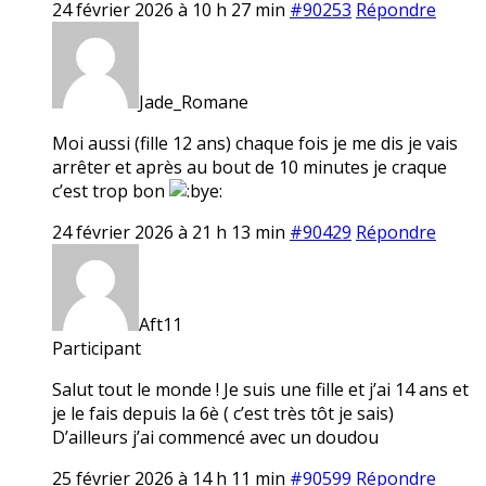
24 février 2026 à 10 h 27 min
#90253
Répondre
Jade_Romane
Moi aussi (fille 12 ans) chaque fois je me dis je vais
arrêter et après au bout de 10 minutes je craque
c’est trop bon
24 février 2026 à 21 h 13 min
#90429
Répondre
Aft11
Participant
Salut tout le monde ! Je suis une fille et j’ai 14 ans et
je le fais depuis la 6è ( c’est très tôt je sais)
D’ailleurs j’ai commencé avec un doudou
25 février 2026 à 14 h 11 min
#90599
Répondre