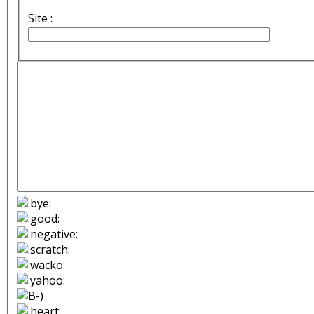
Site :