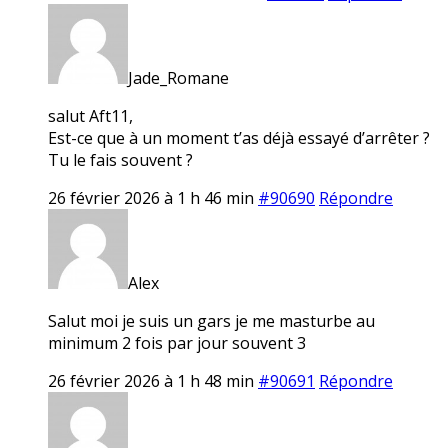
Jade_Romane
salut Aft11,
Est-ce que à un moment t’as déjà essayé d’arrêter ?
Tu le fais souvent ?
26 février 2026 à 1 h 46 min
#90690
Répondre
Alex
Salut moi je suis un gars je me masturbe au
minimum 2 fois par jour souvent 3
26 février 2026 à 1 h 48 min
#90691
Répondre