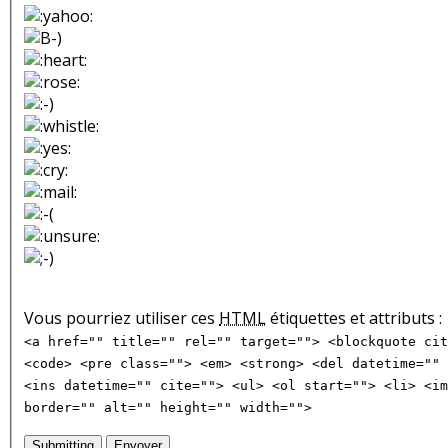
Vous pourriez utiliser ces
HTML
étiquettes et attributs :
<a href="" title="" rel="" target=""> <blockquote cit
<code> <pre class=""> <em> <strong> <del datetime="" 
<ins datetime="" cite=""> <ul> <ol start=""> <li> <im
border="" alt="" height="" width="">
Submitting
Envoyer