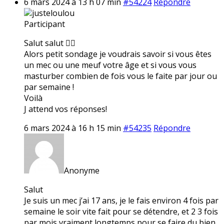
6 mars 2024 à 13 h 07 min
#54224
Répondre
justeloulou
Participant
Salut salut ✌🏼
Alors petit sondage je voudrais savoir si vous êtes
un mec ou une meuf votre âge et si vous vous
masturber combien de fois vous le faite par jour ou
par semaine !
Voilà
J attend vos réponses!
6 mars 2024 à 16 h 15 min
#54235
Répondre
Anonyme
Salut
Je suis un mec j’ai 17 ans, je le fais environ 4 fois par
semaine le soir vite fait pour se détendre, et 2 3 fois
par mois vraiment longtemps pour se faire du bien