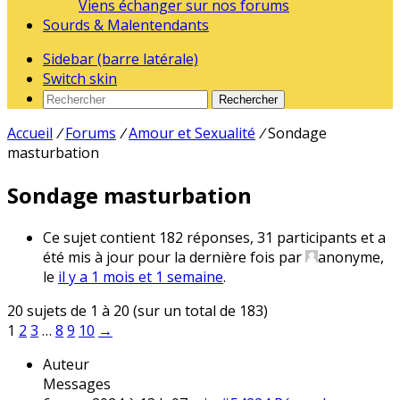
Viens échanger sur nos forums
Sourds & Malentendants
Sidebar (barre latérale)
Switch skin
Rechercher
Accueil
/
Forums
/
Amour et Sexualité
/
Sondage
masturbation
Sondage masturbation
Ce sujet contient 182 réponses, 31 participants et a
été mis à jour pour la dernière fois par
anonyme
,
le
il y a 1 mois et 1 semaine
.
20 sujets de 1 à 20 (sur un total de 183)
1
2
3
…
8
9
10
→
Auteur
Messages