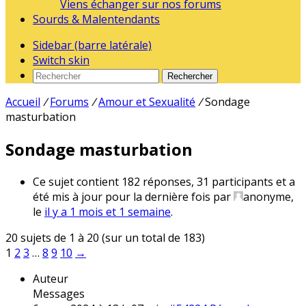
Viens échanger sur nos forums
Sourds & Malentendants
Sidebar (barre latérale)
Switch skin
Rechercher
Accueil
/
Forums
/
Amour et Sexualité
/
Sondage
masturbation
Sondage masturbation
Ce sujet contient 182 réponses, 31 participants et a
été mis à jour pour la dernière fois par
anonyme
,
le
il y a 1 mois et 1 semaine
.
20 sujets de 1 à 20 (sur un total de 183)
1
2
3
…
8
9
10
→
Auteur
Messages