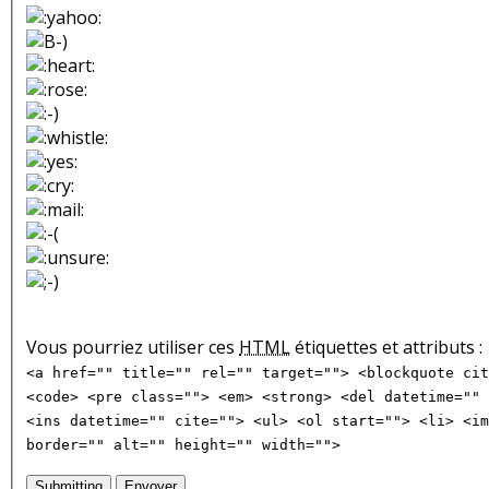
Vous pourriez utiliser ces
HTML
étiquettes et attributs :
<a href="" title="" rel="" target=""> <blockquote cit
<code> <pre class=""> <em> <strong> <del datetime="" 
<ins datetime="" cite=""> <ul> <ol start=""> <li> <im
border="" alt="" height="" width="">
Submitting
Envoyer