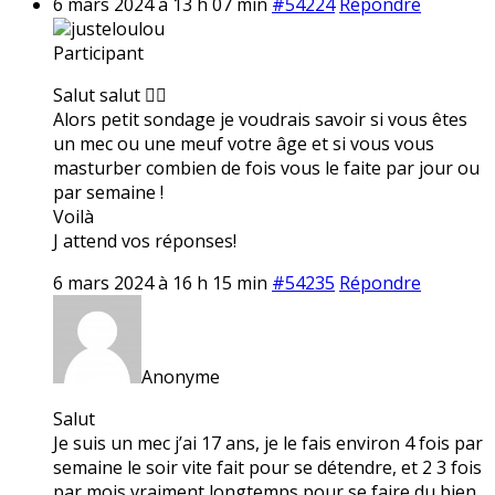
6 mars 2024 à 13 h 07 min
#54224
Répondre
justeloulou
Participant
Salut salut ✌🏼
Alors petit sondage je voudrais savoir si vous êtes
un mec ou une meuf votre âge et si vous vous
masturber combien de fois vous le faite par jour ou
par semaine !
Voilà
J attend vos réponses!
6 mars 2024 à 16 h 15 min
#54235
Répondre
Anonyme
Salut
Je suis un mec j’ai 17 ans, je le fais environ 4 fois par
semaine le soir vite fait pour se détendre, et 2 3 fois
par mois vraiment longtemps pour se faire du bien