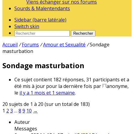
Viens échanger sur nos forums
Sourds & Malentendants
Sidebar (barre latérale)
Switch skin
Rechercher
Accueil
/
Forums
/
Amour et Sexualité
/
Sondage
masturbation
Sondage masturbation
Ce sujet contient 182 réponses, 31 participants et a
été mis à jour pour la dernière fois par
anonyme
,
le
il y a 1 mois et 1 semaine
.
20 sujets de 1 à 20 (sur un total de 183)
1
2
3
…
8
9
10
→
Auteur
Messages