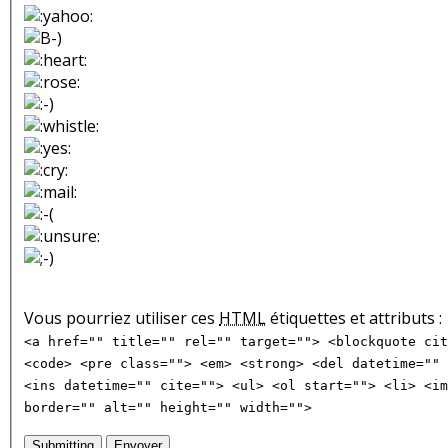
Vous pourriez utiliser ces
HTML
étiquettes et attributs :
<a href="" title="" rel="" target=""> <blockquote cit
<code> <pre class=""> <em> <strong> <del datetime="" 
<ins datetime="" cite=""> <ul> <ol start=""> <li> <im
border="" alt="" height="" width="">
Submitting
Envoyer