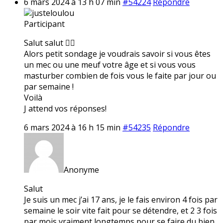
6 mars 2024 à 13 h 07 min
#54224
Répondre
justeloulou
Participant
Salut salut ✌🏼
Alors petit sondage je voudrais savoir si vous êtes
un mec ou une meuf votre âge et si vous vous
masturber combien de fois vous le faite par jour ou
par semaine !
Voilà
J attend vos réponses!
6 mars 2024 à 16 h 15 min
#54235
Répondre
Anonyme
Salut
Je suis un mec j’ai 17 ans, je le fais environ 4 fois par
semaine le soir vite fait pour se détendre, et 2 3 fois
par mois vraiment longtemps pour se faire du bien