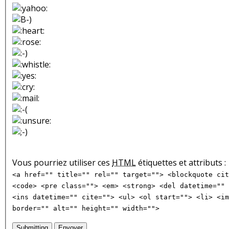
Vous pourriez utiliser ces
HTML
étiquettes et attributs :
<a href="" title="" rel="" target=""> <blockquote cit
<code> <pre class=""> <em> <strong> <del datetime="" 
<ins datetime="" cite=""> <ul> <ol start=""> <li> <im
border="" alt="" height="" width="">
Submitting
Envoyer