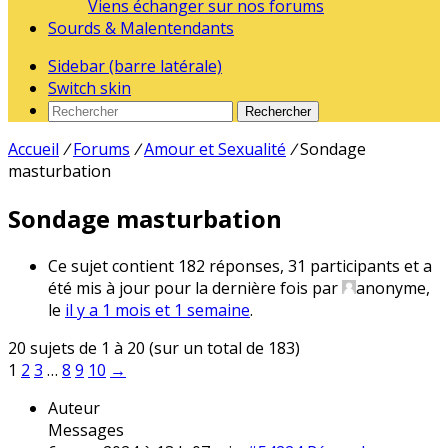
Viens échanger sur nos forums
Sourds & Malentendants
Sidebar (barre latérale)
Switch skin
Rechercher
Accueil
/
Forums
/
Amour et Sexualité
/
Sondage
masturbation
Sondage masturbation
Ce sujet contient 182 réponses, 31 participants et a
été mis à jour pour la dernière fois par
anonyme
,
le
il y a 1 mois et 1 semaine
.
20 sujets de 1 à 20 (sur un total de 183)
1
2
3
…
8
9
10
→
Auteur
Messages