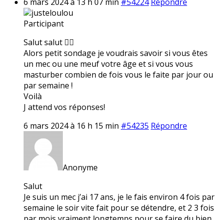
6 mars 2024 à 13 h 07 min
#54224
Répondre
justeloulou
Participant
Salut salut ✌🏼
Alors petit sondage je voudrais savoir si vous êtes
un mec ou une meuf votre âge et si vous vous
masturber combien de fois vous le faite par jour ou
par semaine !
Voilà
J attend vos réponses!
6 mars 2024 à 16 h 15 min
#54235
Répondre
Anonyme
Salut
Je suis un mec j’ai 17 ans, je le fais environ 4 fois par
semaine le soir vite fait pour se détendre, et 2 3 fois
par mois vraiment longtemps pour se faire du bien