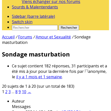
Viens échanger sur nos forums
Sourds & Malentendants
Sidebar (barre latérale)
Switch skin
Rechercher
Accueil
/
Forums
/
Amour et Sexualité
/
Sondage
masturbation
Sondage masturbation
Ce sujet contient 182 réponses, 31 participants et a
été mis à jour pour la dernière fois par
anonyme
,
le
il y a 1 mois et 1 semaine
.
20 sujets de 1 à 20 (sur un total de 183)
1
2
3
…
8
9
10
→
Auteur
Messages