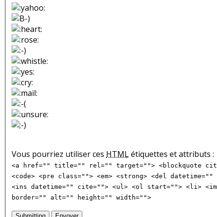
Vous pourriez utiliser ces
HTML
étiquettes et attributs :
<a href="" title="" rel="" target=""> <blockquote cit
<code> <pre class=""> <em> <strong> <del datetime="" 
<ins datetime="" cite=""> <ul> <ol start=""> <li> <im
border="" alt="" height="" width="">
Submitting
Envoyer