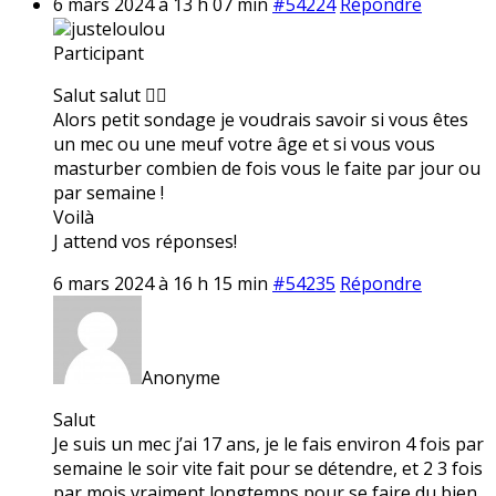
6 mars 2024 à 13 h 07 min
#54224
Répondre
justeloulou
Participant
Salut salut ✌🏼
Alors petit sondage je voudrais savoir si vous êtes
un mec ou une meuf votre âge et si vous vous
masturber combien de fois vous le faite par jour ou
par semaine !
Voilà
J attend vos réponses!
6 mars 2024 à 16 h 15 min
#54235
Répondre
Anonyme
Salut
Je suis un mec j’ai 17 ans, je le fais environ 4 fois par
semaine le soir vite fait pour se détendre, et 2 3 fois
par mois vraiment longtemps pour se faire du bien