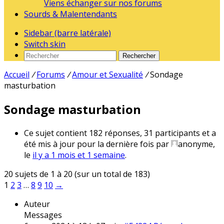
Viens échanger sur nos forums
Sourds & Malentendants
Sidebar (barre latérale)
Switch skin
Rechercher
Accueil
/
Forums
/
Amour et Sexualité
/
Sondage
masturbation
Sondage masturbation
Ce sujet contient 182 réponses, 31 participants et a
été mis à jour pour la dernière fois par
anonyme
,
le
il y a 1 mois et 1 semaine
.
20 sujets de 1 à 20 (sur un total de 183)
1
2
3
…
8
9
10
→
Auteur
Messages