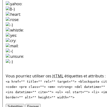
Vous pourriez utiliser ces
HTML
étiquettes et attributs :
<a href="" title="" rel="" target=""> <blockquote cit
<code> <pre class=""> <em> <strong> <del datetime="" 
<ins datetime="" cite=""> <ul> <ol start=""> <li> <im
border="" alt="" height="" width="">
Submitting
Envoyer