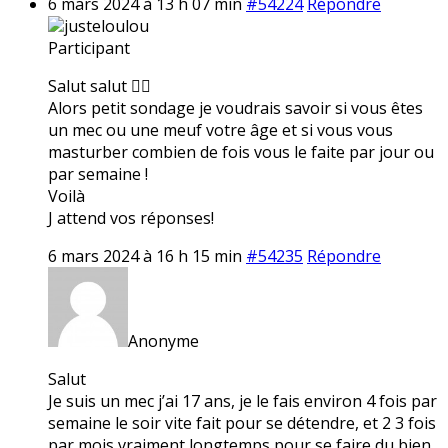
6 mars 2024 à 13 h 07 min
#54224
Répondre
justeloulou
Participant
Salut salut ✌🏼
Alors petit sondage je voudrais savoir si vous êtes
un mec ou une meuf votre âge et si vous vous
masturber combien de fois vous le faite par jour ou
par semaine !
Voilà
J attend vos réponses!
6 mars 2024 à 16 h 15 min
#54235
Répondre
Anonyme
Salut
Je suis un mec j’ai 17 ans, je le fais environ 4 fois par
semaine le soir vite fait pour se détendre, et 2 3 fois
par mois vraiment longtemps pour se faire du bien