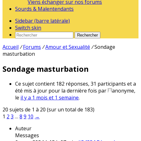
Viens échanger sur nos forums
Sourds & Malentendants
Sidebar (barre latérale)
Switch skin
Rechercher
Accueil
/
Forums
/
Amour et Sexualité
/
Sondage
masturbation
Sondage masturbation
Ce sujet contient 182 réponses, 31 participants et a
été mis à jour pour la dernière fois par
anonyme
,
le
il y a 1 mois et 1 semaine
.
20 sujets de 1 à 20 (sur un total de 183)
1
2
3
…
8
9
10
→
Auteur
Messages