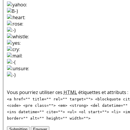
Vous pourriez utiliser ces
HTML
étiquettes et attributs :
<a href="" title="" rel="" target=""> <blockquote cit
<code> <pre class=""> <em> <strong> <del datetime="" 
<ins datetime="" cite=""> <ul> <ol start=""> <li> <im
border="" alt="" height="" width="">
Submitting
Envoyer