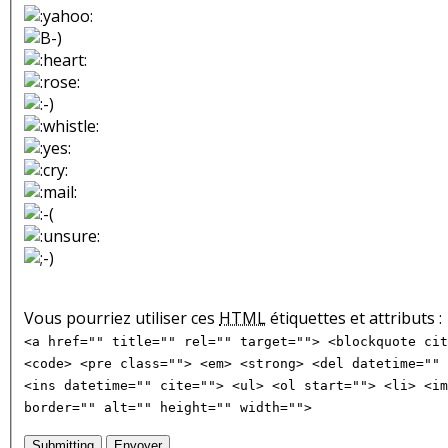
Vous pourriez utiliser ces
HTML
étiquettes et attributs :
<a href="" title="" rel="" target=""> <blockquote cit
<code> <pre class=""> <em> <strong> <del datetime="" 
<ins datetime="" cite=""> <ul> <ol start=""> <li> <im
border="" alt="" height="" width="">
Submitting
Envoyer