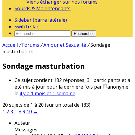
Viens échanger sur nos forums
Sourds & Malentendants
Sidebar (barre latérale)
Switch skin
Rechercher
Accueil
/
Forums
/
Amour et Sexualité
/
Sondage
masturbation
Sondage masturbation
Ce sujet contient 182 réponses, 31 participants et a
été mis à jour pour la dernière fois par
anonyme
,
le
il y a 1 mois et 1 semaine
.
20 sujets de 1 à 20 (sur un total de 183)
1
2
3
…
8
9
10
→
Auteur
Messages