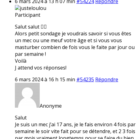
6 mars 2024 à 13 h 07 min
#54224
Répondre
justeloulou
Participant
Salut salut ✌🏼
Alors petit sondage je voudrais savoir si vous êtes
un mec ou une meuf votre âge et si vous vous
masturber combien de fois vous le faite par jour ou
par semaine !
Voilà
J attend vos réponses!
6 mars 2024 à 16 h 15 min
#54235
Répondre
Anonyme
Salut
Je suis un mec j’ai 17 ans, je le fais environ 4 fois par
semaine le soir vite fait pour se détendre, et 2 3 fois
par mois vraiment longtemps pour se faire du bien