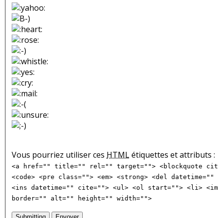
Vous pourriez utiliser ces
HTML
étiquettes et attributs :
<a href="" title="" rel="" target=""> <blockquote cit
<code> <pre class=""> <em> <strong> <del datetime="" 
<ins datetime="" cite=""> <ul> <ol start=""> <li> <im
border="" alt="" height="" width="">
Submitting
Envoyer