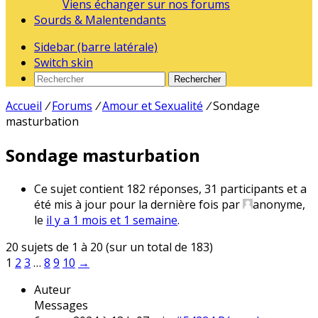
Viens échanger sur nos forums
Sourds & Malentendants
Sidebar (barre latérale)
Switch skin
Rechercher
Accueil
/
Forums
/
Amour et Sexualité
/
Sondage
masturbation
Sondage masturbation
Ce sujet contient 182 réponses, 31 participants et a
été mis à jour pour la dernière fois par
anonyme
,
le
il y a 1 mois et 1 semaine
.
20 sujets de 1 à 20 (sur un total de 183)
1
2
3
…
8
9
10
→
Auteur
Messages