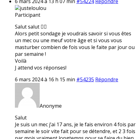
6 mars 2024 à 13 h 07 min
#54224
Répondre
justeloulou
Participant
Salut salut ✌🏼
Alors petit sondage je voudrais savoir si vous êtes
un mec ou une meuf votre âge et si vous vous
masturber combien de fois vous le faite par jour ou
par semaine !
Voilà
J attend vos réponses!
6 mars 2024 à 16 h 15 min
#54235
Répondre
Anonyme
Salut
Je suis un mec j’ai 17 ans, je le fais environ 4 fois par
semaine le soir vite fait pour se détendre, et 2 3 fois
par mois vraiment longtemps pour se faire du bien