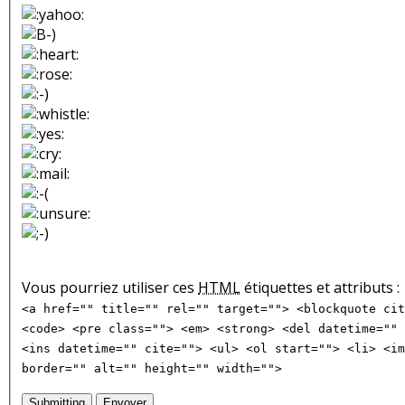
Vous pourriez utiliser ces
HTML
étiquettes et attributs :
<a href="" title="" rel="" target=""> <blockquote cit
<code> <pre class=""> <em> <strong> <del datetime="" 
<ins datetime="" cite=""> <ul> <ol start=""> <li> <im
border="" alt="" height="" width="">
Submitting
Envoyer