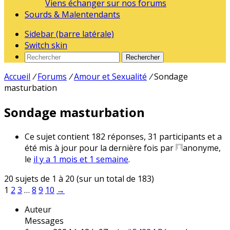
Viens échanger sur nos forums
Sourds & Malentendants
Sidebar (barre latérale)
Switch skin
Rechercher
Accueil
/
Forums
/
Amour et Sexualité
/
Sondage
masturbation
Sondage masturbation
Ce sujet contient 182 réponses, 31 participants et a
été mis à jour pour la dernière fois par
anonyme
,
le
il y a 1 mois et 1 semaine
.
20 sujets de 1 à 20 (sur un total de 183)
1
2
3
…
8
9
10
→
Auteur
Messages