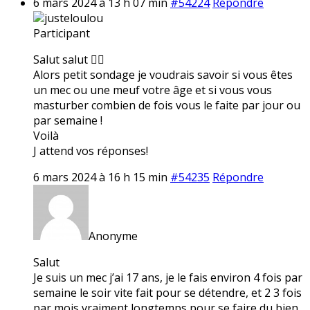
6 mars 2024 à 13 h 07 min
#54224
Répondre
justeloulou
Participant
Salut salut ✌🏼
Alors petit sondage je voudrais savoir si vous êtes
un mec ou une meuf votre âge et si vous vous
masturber combien de fois vous le faite par jour ou
par semaine !
Voilà
J attend vos réponses!
6 mars 2024 à 16 h 15 min
#54235
Répondre
Anonyme
Salut
Je suis un mec j’ai 17 ans, je le fais environ 4 fois par
semaine le soir vite fait pour se détendre, et 2 3 fois
par mois vraiment longtemps pour se faire du bien