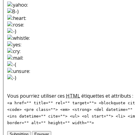
Vous pourriez utiliser ces
HTML
étiquettes et attributs :
<a href="" title="" rel="" target=""> <blockquote cit
<code> <pre class=""> <em> <strong> <del datetime="" 
<ins datetime="" cite=""> <ul> <ol start=""> <li> <im
border="" alt="" height="" width="">
Submitting
Envoyer