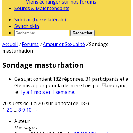
Viens échanger sur nos forums
Sourds & Malentendants
Sidebar (barre latérale)
Switch skin
Rechercher
Accueil
/
Forums
/
Amour et Sexualité
/
Sondage
masturbation
Sondage masturbation
Ce sujet contient 182 réponses, 31 participants et a
été mis à jour pour la dernière fois par
anonyme
,
le
il y a 1 mois et 1 semaine
.
20 sujets de 1 à 20 (sur un total de 183)
1
2
3
…
8
9
10
→
Auteur
Messages