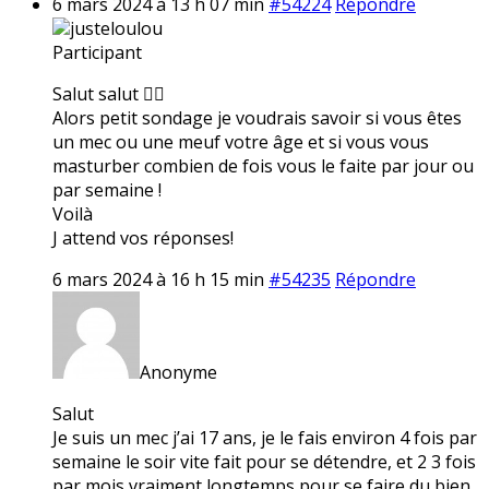
6 mars 2024 à 13 h 07 min
#54224
Répondre
justeloulou
Participant
Salut salut ✌🏼
Alors petit sondage je voudrais savoir si vous êtes
un mec ou une meuf votre âge et si vous vous
masturber combien de fois vous le faite par jour ou
par semaine !
Voilà
J attend vos réponses!
6 mars 2024 à 16 h 15 min
#54235
Répondre
Anonyme
Salut
Je suis un mec j’ai 17 ans, je le fais environ 4 fois par
semaine le soir vite fait pour se détendre, et 2 3 fois
par mois vraiment longtemps pour se faire du bien