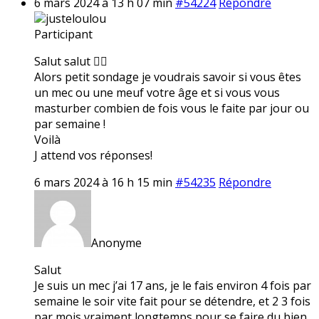
6 mars 2024 à 13 h 07 min
#54224
Répondre
justeloulou
Participant
Salut salut ✌🏼
Alors petit sondage je voudrais savoir si vous êtes
un mec ou une meuf votre âge et si vous vous
masturber combien de fois vous le faite par jour ou
par semaine !
Voilà
J attend vos réponses!
6 mars 2024 à 16 h 15 min
#54235
Répondre
Anonyme
Salut
Je suis un mec j’ai 17 ans, je le fais environ 4 fois par
semaine le soir vite fait pour se détendre, et 2 3 fois
par mois vraiment longtemps pour se faire du bien