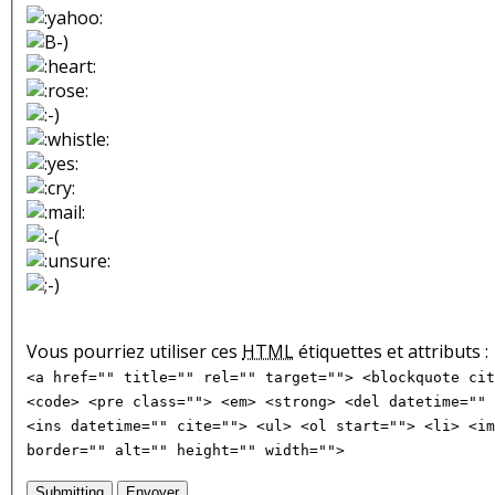
Vous pourriez utiliser ces
HTML
étiquettes et attributs :
<a href="" title="" rel="" target=""> <blockquote cit
<code> <pre class=""> <em> <strong> <del datetime="" 
<ins datetime="" cite=""> <ul> <ol start=""> <li> <im
border="" alt="" height="" width="">
Submitting
Envoyer