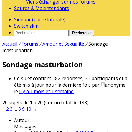
Viens échanger sur nos forums
Sourds & Malentendants
Sidebar (barre latérale)
Switch skin
Rechercher
Accueil
/
Forums
/
Amour et Sexualité
/
Sondage
masturbation
Sondage masturbation
Ce sujet contient 182 réponses, 31 participants et a
été mis à jour pour la dernière fois par
anonyme
,
le
il y a 1 mois et 1 semaine
.
20 sujets de 1 à 20 (sur un total de 183)
1
2
3
…
8
9
10
→
Auteur
Messages