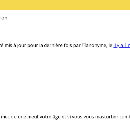
ion
té mis à jour pour la dernière fois par
anonyme
, le
il y a 1
n mec ou une meuf votre âge et si vous vous masturber combi