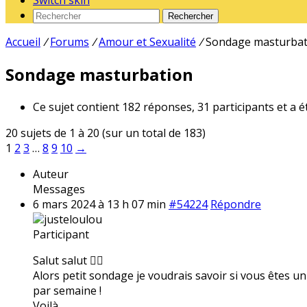
Switch skin
Rechercher
Accueil
/
Forums
/
Amour et Sexualité
/
Sondage masturbat
Sondage masturbation
Ce sujet contient 182 réponses, 31 participants et a é
20 sujets de 1 à 20 (sur un total de 183)
1
2
3
…
8
9
10
→
Auteur
Messages
6 mars 2024 à 13 h 07 min
#54224
Répondre
justeloulou
Participant
Salut salut ✌🏼
Alors petit sondage je voudrais savoir si vous êtes u
par semaine !
Voilà