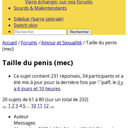
Viens échanger sur nos forums
Sourds & Malentendants
Sidebar (barre latérale)
Switch skin
Rechercher
Accueil
/
Forums
/
Amour et Sexualité
/
Taille du penis
(mec)
Taille du penis (mec)
Ce sujet contient 231 réponses, 34 participants et a
été mis à jour pour la dernière fois par
paff, le
il y
a 6 jours et 10 heures
.
20 sujets de 61 à 80 (sur un total de 232)
←
1
2
3
4
5
…
10
11
12
→
Auteur
Messages