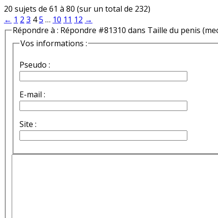
20 sujets de 61 à 80 (sur un total de 232)
←
1
2
3
4
5
…
10
11
12
→
Répondre à : Répondre #81310 dans Taille du penis (me
Vos informations :
Pseudo :
E-mail :
Site :