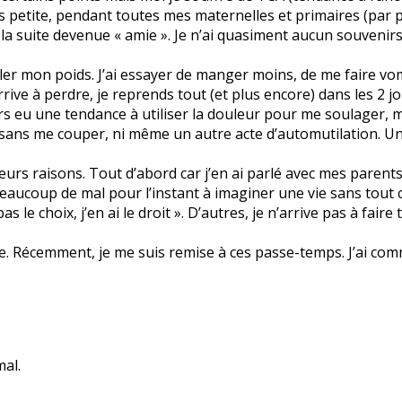
s petite, pendant toutes mes maternelles et primaires (par ph
r la suite devenue « amie ». Je n’ai quasiment aucun souveni
ler mon poids. J’ai essayer de manger moins, de me faire vomi
rive à perdre, je reprends tout (et plus encore) dans les 2 jo
ours eu une tendance à utiliser la douleur pour me soulager, 
j sans me couper, ni même un autre acte d’automutilation. Un 
sieurs raisons. Tout d’abord car j’en ai parlé avec mes parents
eaucoup de mal pour l’instant à imaginer une vie sans tout cel
s le choix, j’en ai le droit ». D’autres, je n’arrive pas à faire
rire. Récemment, je me suis remise à ces passe-temps. J’ai c
al.