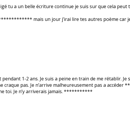
igé tu a un belle écriture continue je suis sur que cela peut 
********* mais un jour j’irai lire tes autres poème car je su
t pendant 1-2 ans. Je suis a peine en train de me rétablir. Je 
n, ne craque pas. Je n’arrive malheureusement pas a accéder
e toi. Je n’y arriverais jamais. ***********