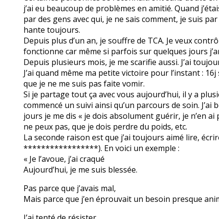
j’ai eu beaucoup de problèmes en amitié. Quand j’étai
par des gens avec qui, je ne sais comment, je suis pa
hante toujours.
Depuis plus d’un an, je souffre de TCA. Je veux contrô
fonctionne car même si parfois sur quelques jours j’ar
Depuis plusieurs mois, je me scarifie aussi. J’ai touj
J’ai quand même ma petite victoire pour l’instant : 16
que je ne me suis pas faite vomir.
Si je partage tout ça avec vous aujourd’hui, il y a plu
commencé un suivi ainsi qu’un parcours de soin. J’ai b
jours je me dis « je dois absolument guérir, je n’en ai pa
ne peux pas, que je dois perdre du poids, etc.
La seconde raison est que j’ai toujours aimé lire, éc
*****************). En voici un exemple :
« Je l’avoue, j’ai craqué
Aujourd’hui, je me suis blessée.
Pas parce que j’avais mal,
Mais parce que j’en éprouvait un besoin presque anim
J’ai tenté de résister,