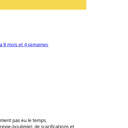
y a 8 mois et 4 semaines
.
sement pas eu le temps.
xie-boulimie), de scarifications et