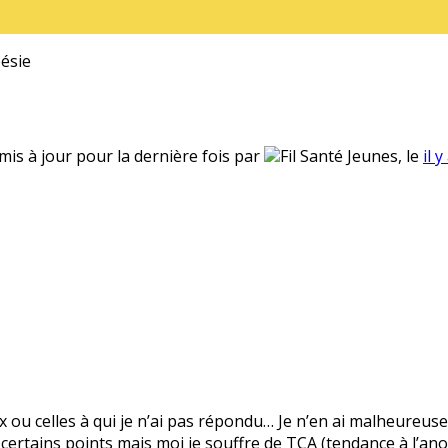
oésie
 mis à jour pour la dernière fois par
Fil Santé Jeunes, le
il 
ux ou celles à qui je n’ai pas répondu… Je n’en ai malheureu
rtains points mais moi je souffre de TCA (tendance à l’anore