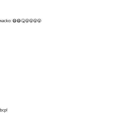
😷😷🤒😤😤😤😤
bcp!