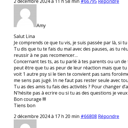
2 décembre 2024 à 11 h 58 min
#66795
Répondre
Amy
Salut Lina
Je comprends ce que tu vis, je suis passée par là, si t
Tu dis que tu te fais du mal avec des pauses, as tu ré
reussir à ne pas recomencer…
Concernant tes ts, as tu parlé à tes parents ou un de t
peut être que tu as peur de leur réaction mais que tu 
voit 1 autre psy si le tien te convient pas sans forcé
me sens pas jugé. In ne faut pas rester seule avec tou
Tu as des amis tu fais des activités ? Pour changer d’a
N’hésite pas à ecrire ou si tu as des questions je veux 
Bon courage !!!!
Tiens bon
2 décembre 2024 à 17 h 20 min
#66808
Répondre