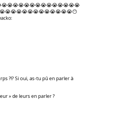
😭😭😭😭😭😭😭😭😭😭😭😭😭😭😭😭
😭😭😭😭😭😭😭😭😭😭😭😭😭😶
ps ?!? Si oui, as-tu pû en parler à
ur » de leurs en parler ?