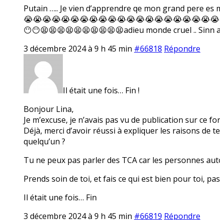
Putain ….. Je vien d’apprendre qe mon grand per
😭😭😭😭😭😭😭😭😭😭😭😭😭😭😭😭😭😭😭😭😭
😶😶😫😫😫😫😫😫😫😫😫😫adieu monde cruel .. Sinn
3 décembre 2024 à 9 h 45 min
#66818
Répondre
Il était une fois… Fin !
Bonjour Lina,
Je m’excuse, je n’avais pas vu de publication sur ce f
Déjà, merci d’avoir réussi à expliquer les raisons de t
quelqu’un ?
Tu ne peux pas parler des TCA car les personnes autou
Prends soin de toi, et fais ce qui est bien pour toi, pa
Il était une fois… Fin
3 décembre 2024 à 9 h 45 min
#66819
Répondre