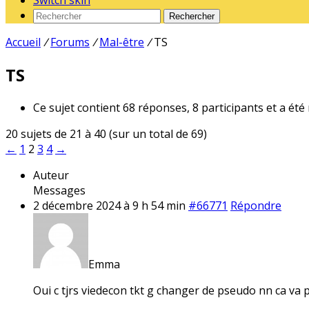
Switch skin
Rechercher
Accueil
/
Forums
/
Mal-être
/
TS
TS
Ce sujet contient 68 réponses, 8 participants et a été
20 sujets de 21 à 40 (sur un total de 69)
←
1
2
3
4
→
Auteur
Messages
2 décembre 2024 à 9 h 54 min
#66771
Répondre
Emma
Oui c tjrs viedecon tkt g changer de pseudo nn ca va p