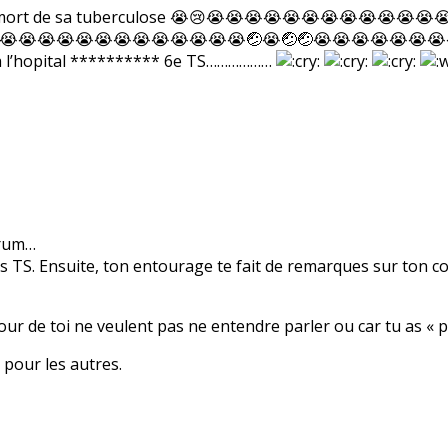
e es mort de sa tuberculose 😭😢😭😭😭😭😭😭😭😭😭😭
😭😭😭😭😭😭😭😭😭😭😭😭😭🤕😭🤕🤕😭😭😭😭😭😭😭
 a l’hopital ********** 6e TS………………
orum…
es TS. Ensuite, ton entourage te fait de remarques sur ton cor
r de toi ne veulent pas ne entendre parler ou car tu as « pe
s pour les autres.