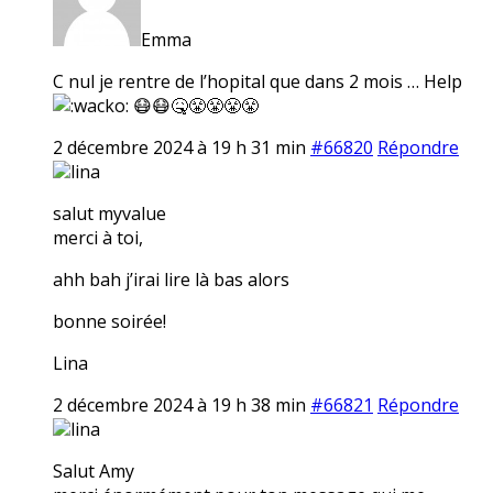
Emma
C nul je rentre de l’hopital que dans 2 mois … Help
😷😷🤒😤😤😤😤
2 décembre 2024 à 19 h 31 min
#66820
Répondre
lina
salut myvalue
merci à toi,
ahh bah j’irai lire là bas alors
bonne soirée!
Lina
2 décembre 2024 à 19 h 38 min
#66821
Répondre
lina
Salut Amy