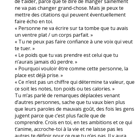
de t’aider, parce que te dire de manger sainement
ne va pas changer grand-chose. Mais je peux te
mettre des citations qui peuvent éventuellement
faire écho en toi.
« Personne ne va écrire sur ta tombe que tu avais
un ventre plat / un corps parfait. »
« Tu ne peux pas faire confiance à une voix qui veut
te tuer. »
« Le poids que tu vas prendre est celui que tu
n’aurais jamais dû perdre. »
« Pourquoi vouloir être comme cette personne, la
place est déjà prise. »
« Ce n’est pas un chiffre qui détermine ta valeur, que
ce soit les notes, ton poids ou tes calories. »
Tu m’as parlé de remarques déplacées venant
d’autres personnes, sache que tu vaux bien plus
que leurs paroles de mauvais goût, des fois les gens
jugent parce que c’est plus facile que de
comprendre. Crois en toi, en tes ambitions et ce qui
t’anime, accroche-toi à la vie et ne laisse pas les
autres te définir pour ce que tu n’es pas. Il y aura