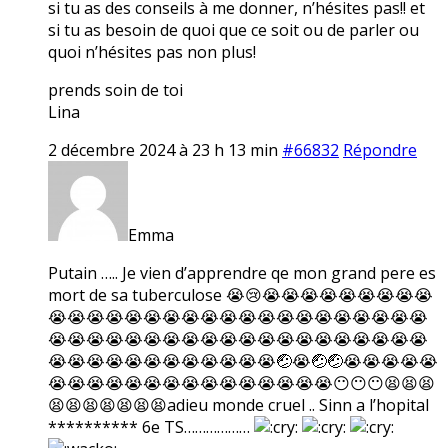
si tu as des conseils à me donner, n’hésites pas!! et
si tu as besoin de quoi que ce soit ou de parler ou
quoi n’hésites pas non plus!
prends soin de toi
Lina
2 décembre 2024 à 23 h 13 min
#66832
Répondre
Emma
Putain ….. Je vien d’apprendre qe mon grand pere es
mort de sa tuberculose 😭😢😭😭😭😭😭😭😭😭😭
😭😭😭😭😭😭😭😭😭😭😭😭😭😭😭😭😭😭😭😭
😭😭😭😭😭😭😭😭😭😭😭😭😭😭😭😭😭😭😭😭
😭😭😭😭😭😭😭😭😭😭😭😭🤕😭🤕🤕😭😭😭😭😭
😭😭😭😭😭😭😭😭😭😭😭😭😭😭😭😶😶😶😫😫😫
😫😫😫😫😫😫😫adieu monde cruel .. Sinn a l’hopital
********** 6e TS………………