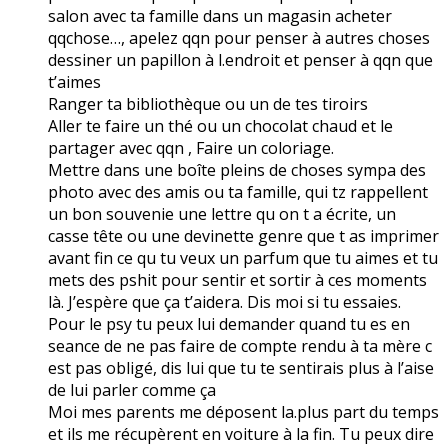
salon avec ta famille dans un magasin acheter
qqchose…, apelez qqn pour penser à autres choses
dessiner un papillon à l.endroit et penser à qqn que
t’aimes
Ranger ta bibliothèque ou un de tes tiroirs
Aller te faire un thé ou un chocolat chaud et le
partager avec qqn , Faire un coloriage.
Mettre dans une boîte pleins de choses sympa des
photo avec des amis ou ta famille, qui tz rappellent
un bon souvenie une lettre qu on t a écrite, un
casse tête ou une devinette genre que t as imprimer
avant fin ce qu tu veux un parfum que tu aimes et tu
mets des pshit pour sentir et sortir à ces moments
là. J’espère que ça t’aidera. Dis moi si tu essaies.
Pour le psy tu peux lui demander quand tu es en
seance de ne pas faire de compte rendu à ta mère c
est pas obligé, dis lui que tu te sentirais plus à l’aise
de lui parler comme ça
Moi mes parents me déposent la.plus part du temps
et ils me récupèrent en voiture à la fin. Tu peux dire