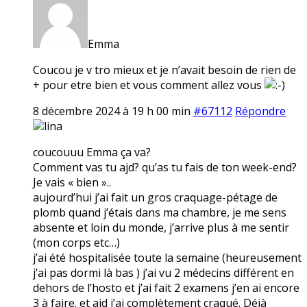
Emma
Coucou je v tro mieux et je n’avait besoin de rien de
+ pour etre bien et vous comment allez vous
8 décembre 2024 à 19 h 00 min
#67112
Répondre
lina
coucouuu Emma ça va?
Comment vas tu ajd? qu’as tu fais de ton week-end?
Je vais « bien »..
aujourd’hui j’ai fait un gros craquage-pétage de
plomb quand j’étais dans ma chambre, je me sens
absente et loin du monde, j’arrive plus à me sentir
(mon corps etc…)
j’ai été hospitalisée toute la semaine (heureusement
j’ai pas dormi là bas ) j’ai vu 2 médecins différent en
dehors de l’hosto et j’ai fait 2 examens j’en ai encore
3 à faire. et ajd j’ai complètement craqué. Déjà