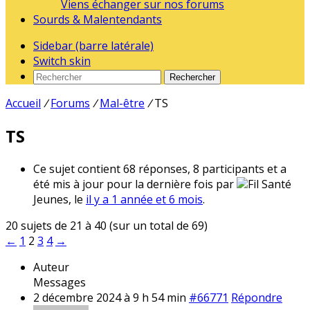
Viens échanger sur nos forums
Sourds & Malentendants
Sidebar (barre latérale)
Switch skin
Rechercher
Accueil
/
Forums
/
Mal-être
/
TS
TS
Ce sujet contient 68 réponses, 8 participants et a
été mis à jour pour la dernière fois par
Fil Santé
Jeunes, le
il y a 1 année et 6 mois
.
20 sujets de 21 à 40 (sur un total de 69)
←
1
2
3
4
→
Auteur
Messages
2 décembre 2024 à 9 h 54 min
#66771
Répondre