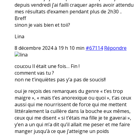
depuis vendredi j’ai failli craquer après avoir attendu
mes résultats d’examen pendant plus de 2h30 ..
Breff
sinon je vais bien et toii?
Lina
8 décembre 2024 à 19 h 10 min
#67114
Répondre
lina
coucou Il était une fois… Fin !
comment vas tu ?
non ne t’inquiètes pas y’a pas de soucis!!
oui je reçois des remarques du genre « t’es trop
maigre », « mais t’es anorexique ou quoi », t’as ceux
aussi qui me nourrissent de force qui me mettent
littéralement la cuillère dans la bouche eux mêmes,
ceux qui me disent « si t’étais ma fille je te gaverai »,
y’en a un qui m’a dit qu’il allait me peser et me faire
manger jusqu’à ce que j’atteigne un poids