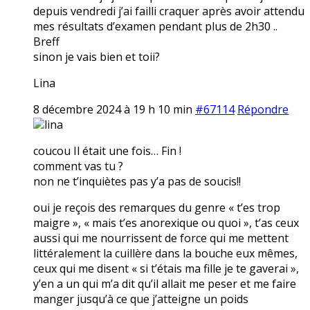
depuis vendredi j’ai failli craquer après avoir attendu
mes résultats d’examen pendant plus de 2h30 ..
Breff
sinon je vais bien et toii?
Lina
8 décembre 2024 à 19 h 10 min
#67114
Répondre
lina
coucou Il était une fois… Fin !
comment vas tu ?
non ne t’inquiètes pas y’a pas de soucis!!
oui je reçois des remarques du genre « t’es trop
maigre », « mais t’es anorexique ou quoi », t’as ceux
aussi qui me nourrissent de force qui me mettent
littéralement la cuillère dans la bouche eux mêmes,
ceux qui me disent « si t’étais ma fille je te gaverai »,
y’en a un qui m’a dit qu’il allait me peser et me faire
manger jusqu’à ce que j’atteigne un poids