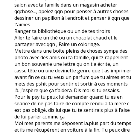
salon avec ta famille dans un magasin acheter
qqchose…, apelez qqn pour penser à autres choses
dessiner un papillon à l.endroit et penser à qqn que
t’aimes
Ranger ta bibliothèque ou un de tes tiroirs
Aller te faire un thé ou un chocolat chaud et le
partager avec qqn , Faire un coloriage.
Mettre dans une boîte pleins de choses sympa des
photo avec des amis ou ta famille, qui tz rappellent
un bon souvenie une lettre qu on t a écrite, un
casse tête ou une devinette genre que t as imprimer
avant fin ce qu tu veux un parfum que tu aimes et tu
mets des pshit pour sentir et sortir à ces moments
là. J’espère que ça t’aidera. Dis moi si tu essaies.
Pour le psy tu peux lui demander quand tu es en
seance de ne pas faire de compte rendu à ta mère c
est pas obligé, dis lui que tu te sentirais plus à l’aise
de lui parler comme ça
Moi mes parents me déposent la.plus part du temps
et ils me récupèrent en voiture à la fin. Tu peux dire