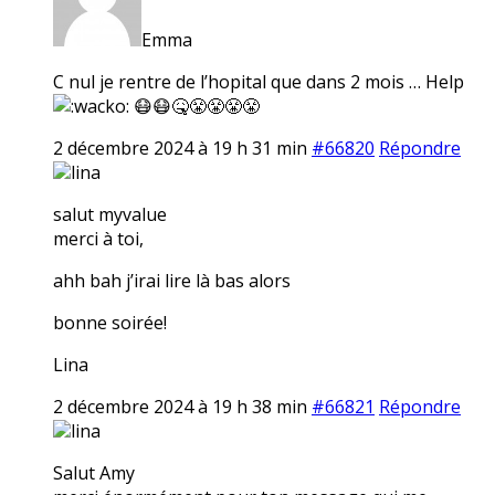
Emma
C nul je rentre de l’hopital que dans 2 mois … Help
😷😷🤒😤😤😤😤
2 décembre 2024 à 19 h 31 min
#66820
Répondre
lina
salut myvalue
merci à toi,
ahh bah j’irai lire là bas alors
bonne soirée!
Lina
2 décembre 2024 à 19 h 38 min
#66821
Répondre
lina
Salut Amy