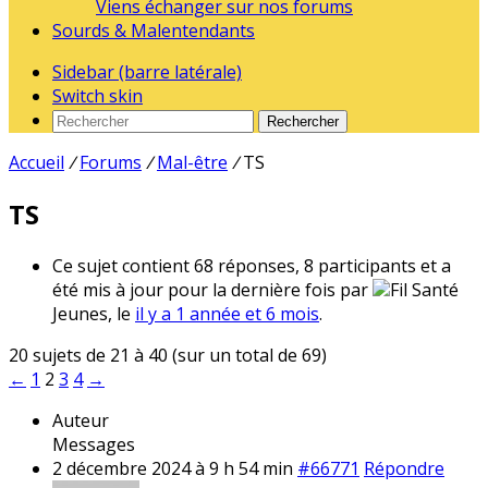
Viens échanger sur nos forums
Sourds & Malentendants
Sidebar (barre latérale)
Switch skin
Rechercher
Accueil
/
Forums
/
Mal-être
/
TS
TS
Ce sujet contient 68 réponses, 8 participants et a
été mis à jour pour la dernière fois par
Fil Santé
Jeunes, le
il y a 1 année et 6 mois
.
20 sujets de 21 à 40 (sur un total de 69)
←
1
2
3
4
→
Auteur
Messages
2 décembre 2024 à 9 h 54 min
#66771
Répondre