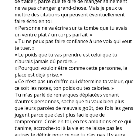
de t’aider, parce que te dire de manger sainement
ne va pas changer grand-chose. Mais je peux te
mettre des citations qui peuvent éventuellement
faire écho en toi.
« Personne ne va écrire sur ta tombe que tu avais
un ventre plat / un corps parfait. »
« Tu ne peux pas faire confiance à une voix qui veut
te tuer. »
« Le poids que tu vas prendre est celui que tu
n’aurais jamais dû perdre. »
« Pourquoi vouloir être comme cette personne, la
place est déjà prise. »
« Ce n’est pas un chiffre qui détermine ta valeur, que
ce soit les notes, ton poids ou tes calories. »
Tu m’as parlé de remarques déplacées venant
d’autres personnes, sache que tu vaux bien plus
que leurs paroles de mauvais goût, des fois les gens
jugent parce que c’est plus facile que de
comprendre. Crois en toi, en tes ambitions et ce qui
t’anime, accroche-toi à la vie et ne laisse pas les
autres te définir pour ce que tu n’es pas. Il y aura