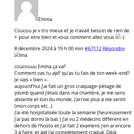
Emma
Coucou je v tro mieux et je n’avait besoin de rien de
+ pour etre bien et vous comment allez vous
8 décembre 2024 à 19 h 00 min
#67112
Répondre
lina
coucouuu Emma ça va?
Comment vas tu ajd? qu’as tu fais de ton week-end?
Je vais « bien »..
aujourd’hui j’ai fait un gros craquage-pétage de
plomb quand j’étais dans ma chambre, je me sens
absente et loin du monde, j’arrive plus à me sentir
(mon corps etc…)
j’ai été hospitalisée toute la semaine (heureusement
j’ai pas dormi là bas ) j’ai vu 2 médecins différent en
dehors de l’hosto et j’ai fait 2 examens j’en ai encore
3 à faire. et ajd j’ai complètement craqué. Déjà