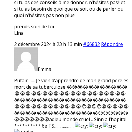
si tu as des conseils à me donner, n’hésites pas!! et
si tu as besoin de quoi que ce soit ou de parler ou
quoi n’hésites pas non plus!
prends soin de toi
Lina
2 décembre 2024 à 23 h 13 min
#66832
Répondre
Emma
Putain ….. Je vien d’apprendre qe mon grand pere es
mort de sa tuberculose 😭😢😭😭😭😭😭😭😭😭😭
😭😭😭😭😭😭😭😭😭😭😭😭😭😭😭😭😭😭😭😭
😭😭😭😭😭😭😭😭😭😭😭😭😭😭😭😭😭😭😭😭
😭😭😭😭😭😭😭😭😭😭😭😭🤕😭🤕🤕😭😭😭😭😭
😭😭😭😭😭😭😭😭😭😭😭😭😭😭😭😶😶😶😫😫😫
😫😫😫😫😫😫😫adieu monde cruel .. Sinn a l’hopital
********** 6e TS………………