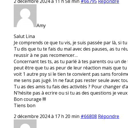
2 décembre 2024 à 11 h 58 min
#66795
Répondre
Amy
Salut Lina
Je comprends ce que tu vis, je suis passée par là, si t
Tu dis que tu te fais du mal avec des pauses, as tu ré
reussir à ne pas recomencer…
Concernant tes ts, as tu parlé à tes parents ou un de t
peut être que tu as peur de leur réaction mais que tu 
voit 1 autre psy si le tien te convient pas sans forcé
me sens pas jugé. In ne faut pas rester seule avec tou
Tu as des amis tu fais des activités ? Pour changer d’a
N’hésite pas à ecrire ou si tu as des questions je veux 
Bon courage !!!!
Tiens bon
2 décembre 2024 à 17 h 20 min
#66808
Répondre