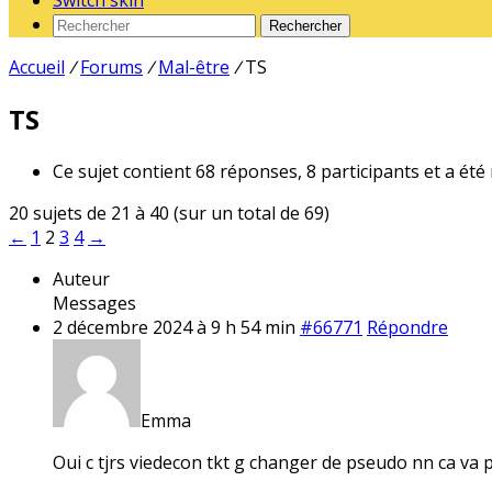
Switch skin
Rechercher
Accueil
/
Forums
/
Mal-être
/
TS
TS
Ce sujet contient 68 réponses, 8 participants et a été
20 sujets de 21 à 40 (sur un total de 69)
←
1
2
3
4
→
Auteur
Messages
2 décembre 2024 à 9 h 54 min
#66771
Répondre
Emma
Oui c tjrs viedecon tkt g changer de pseudo nn ca va p