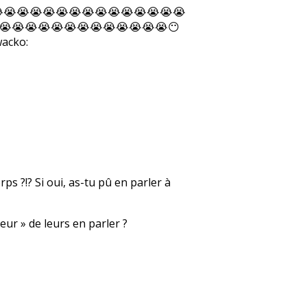
😭😭😭😭😭😭😭😭😭😭😭😭😭😭😭😭
😭😭😭😭😭😭😭😭😭😭😭😭😭😶
ps ?!? Si oui, as-tu pû en parler à
ur » de leurs en parler ?