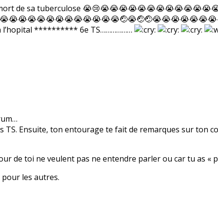
e es mort de sa tuberculose 😭😢😭😭😭😭😭😭😭😭😭😭
😭😭😭😭😭😭😭😭😭😭😭😭😭🤕😭🤕🤕😭😭😭😭😭😭😭
 a l’hopital ********** 6e TS………………
orum…
es TS. Ensuite, ton entourage te fait de remarques sur ton cor
r de toi ne veulent pas ne entendre parler ou car tu as « pe
s pour les autres.