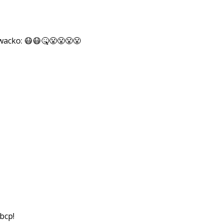
😷😷🤒😤😤😤😤
bcp!