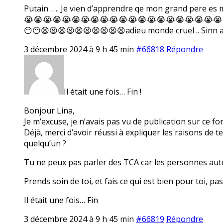
Putain ….. Je vien d’apprendre qe mon grand per
😭😭😭😭😭😭😭😭😭😭😭😭😭😭😭😭😭😭😭😭😭
😶😶😫😫😫😫😫😫😫😫😫😫adieu monde cruel .. Sinn
3 décembre 2024 à 9 h 45 min
#66818
Répondre
Il était une fois… Fin !
Bonjour Lina,
Je m’excuse, je n’avais pas vu de publication sur ce f
Déjà, merci d’avoir réussi à expliquer les raisons de t
quelqu’un ?
Tu ne peux pas parler des TCA car les personnes autou
Prends soin de toi, et fais ce qui est bien pour toi, pa
Il était une fois… Fin
3 décembre 2024 à 9 h 45 min
#66819
Répondre